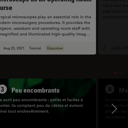
catch and ke
urse
best chance f
rgical microscopes play an essential role in the
environment i
dern microsurgery procedures. It provides the
Microscopy C
rgeon, assistant and operating room staff with
interactive 
magnified and illuminated high-quality image
components 
 the small structures. Today, surgical
software. This webinar will familiarize you with
croscopes are used for different clinical
the various 
Aug 25, 2021
Tutoriel
Éducation
Jul 09, 20
plications such as Neurosurgery, ENT Surgery
use to conne
Consultation, Reconstructive Surgery,
increase the
ntistry, Orthopedics, Ophthalmology…
learning exp
3
4
Peu encombrants
Ma
ls sont peu encombrants : petits et faciles à
Ils se carac
orter, ils comptent peu de câbles et évitent
ils sont fac
Ne
insi tout enchevêtrement.
plus un serv
nécessaire.