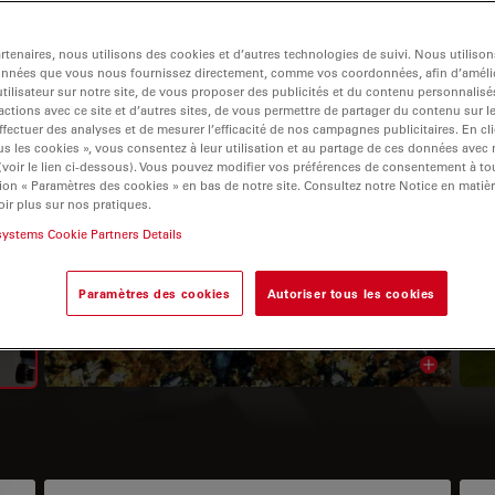
tenaires, nous utilisons des cookies et d’autres technologies de suivi. Nous utiliso
onnées que vous nous fournissez directement, comme vos coordonnées, afin d’amélio
tilisateur sur notre site, de vous proposer des publicités et du contenu personnalisé
actions avec ce site et d’autres sites, de vous permettre de partager du contenu sur l
navigation
ffectuer des analyses et de mesurer l’efficacité de nos campagnes publicitaires. En cl
s les cookies », vous consentez à leur utilisation et au partage de ces données avec
 (voir le lien ci-dessous). Vous pouvez modifier vos préférences de consentement à 
ion « Paramètres des cookies » en bas de notre site. Consultez notre Notice en matiè
MICROSCOPES POUR LES SCIENCES DE LA
ir plus sur nos pratiques.
TERRE
systems Cookie Partners Details
Découvrez l'évolution de la
Paramètres des cookies
Autoriser tous les cookies
e
Terre
Read arti