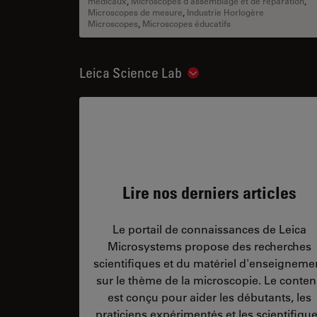
médicaux
,
Microscopes d’assemblage et de réparation
,
Microscopes de mesure
,
Industrie Horlogère
Microscopes
,
Microscopes éducatifs
Leica Science Lab
Show subnavigation
Lire nos derniers articles
Le portail de connaissances de Leica
Microsystems propose des recherches
scientifiques et du matériel d'enseigneme
sur le thème de la microscopie. Le conte
est conçu pour aider les débutants, les
praticiens expérimentés et les scientifiqu