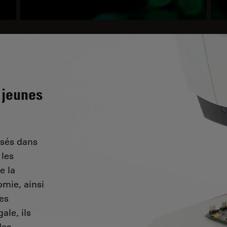
 jeunes
isés dans
 les
e la
omie, ainsi
des
ale, ils
des