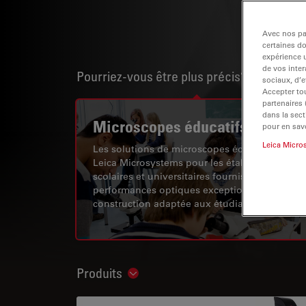
Avec nos par
certaines d
expérience u
de vos inter
Pourriez-vous être plus précis?
Show sub
sociaux, d’e
Accepter tou
partenaires
dans la sect
Microscopes éducatifs
pour en savo
Leica Micro
Les solutions de microscopes éducatifs de
Leica Microsystems pour les établissements
scolaires et universitaires fournissent des
performances optiques exceptionnelles et un
construction adaptée aux étudiants.
Produits
Show subnavigation