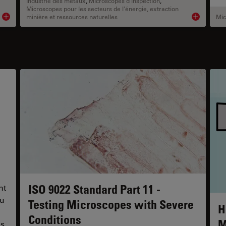
Industrie des métaux
,
Microscopes d’inspection
,
Microscopes pour les secteurs de l'énergie, extraction
minière et ressources naturelles
Mic
Product details
Product deta
ISO 9022 Standard Part 11 -
nt
nu
Testing Microscopes with Severe
H
Conditions
M
es