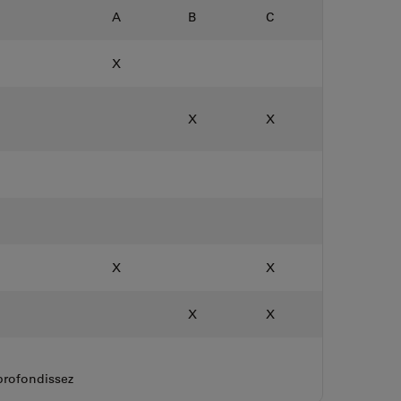
A
B
C
X
X
X
X
X
X
X
rofondissez