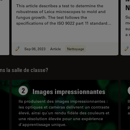
N
This article describes a test to determine the
robustness of Leica microscopes to mold and
Su
fungus growth. The test follows the
mo
specifications of the ISO 9022 part 11 standard
su
for optical instruments.
a 
of
mi
Sep 06, 2023
Article
Nettoyage
ap
& 
De
ns la salle de classe?
2
Images impressionnantes
Ils produisent des images impressionnantes :
I
les optiques et caméras délivrent un contraste
p
élevé, ainsi qu'un rendu fidèle des couleurs et
a
une résolution élevée pour une expérience
d'apprentissage unique.