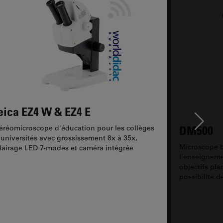
eica EZ4 W & EZ4 E
Ne
DM500
éréomicroscope d'éducation pour les collèges
 universités avec grossissement 8x à 35x,
Microscope b
lairage LED 7-modes et caméra intégrée
l'enseigneme
objectifs pla
possibilité d