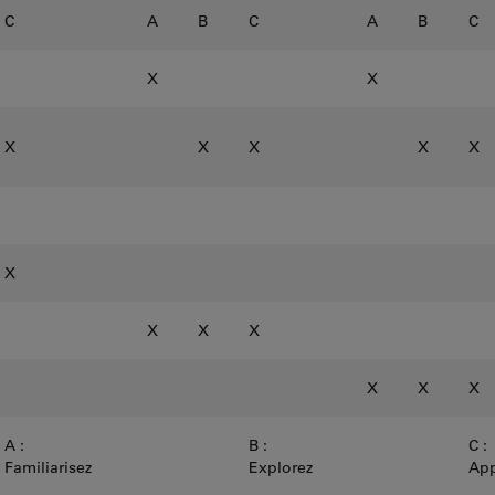
C
A
B
C
A
B
C
X
X
X
X
X
X
X
X
X
X
X
X
X
X
A :
B :
C :
Familiarisez
Explorez
App