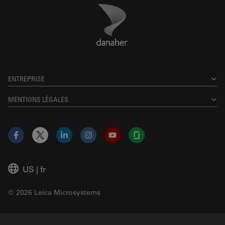
Danaher Logo
Footer
ENTREPRISE
MENTIONS LÉGALES
Facebook
X
LinkedIn
Instagram
YouTube
Glassdoor
US
|
fr
© 2026 Leica Microsystems