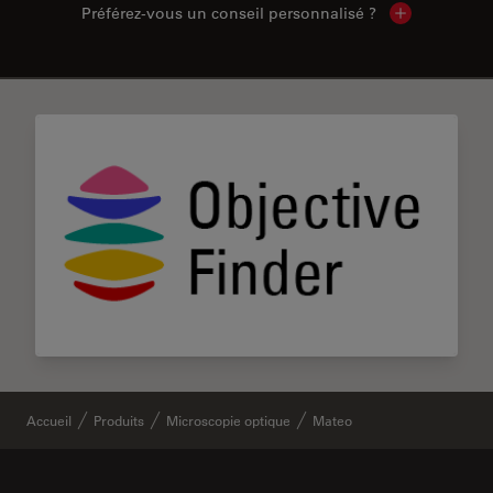
Préférez-vous un conseil personnalisé ?
Show local c
✕
Accueil
Produits
Microscopie optique
Mateo