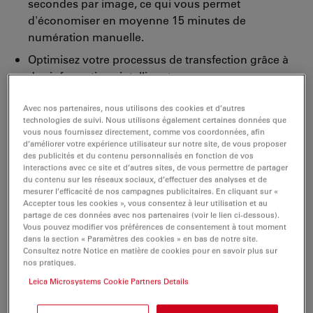
secondes par image, ce qui vous permet
d'économiser en moyenne 15 minutes de
numération manuelle.
Optimisez votre processus de transfection grâce à
des informations intelligentes.
Avec nos partenaires, nous utilisons des cookies et d’autres
technologies de suivi. Nous utilisons également certaines données que
vous nous fournissez directement, comme vos coordonnées, afin
d’améliorer votre expérience utilisateur sur notre site, de vous proposer
des publicités et du contenu personnalisés en fonction de vos
interactions avec ce site et d’autres sites, de vous permettre de partager
du contenu sur les réseaux sociaux, d’effectuer des analyses et de
mesurer l’efficacité de nos campagnes publicitaires. En cliquant sur «
Accepter tous les cookies », vous consentez à leur utilisation et au
partage de ces données avec nos partenaires (voir le lien ci-dessous).
Vous pouvez modifier vos préférences de consentement à tout moment
dans la section « Paramètres des cookies » en bas de notre site.
Consultez notre Notice en matière de cookies pour en savoir plus sur
nos pratiques.
Leica Microsystems Cookie Partners Details
Rationalisez vos workflows grâce à l’IA : mesure de la
confluence, comptage automatisé des cellules et