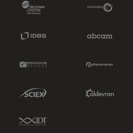
Beckman Coulter Link
Genedata Link
IDBS Link
Abcam Limited
Molecular Devices Link
Phenomenex L
Sciex Link
Aldevron Link
IDT Link