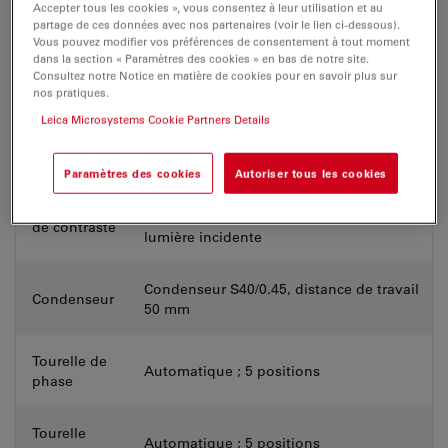
Accepter tous les cookies », vous consentez à leur utilisation et au
partage de ces données avec nos partenaires (voir le lien ci-dessous).
Configuration de base du Mateo FL
Vous pouvez modifier vos préférences de consentement à tout moment
dans la section « Paramètres des cookies » en bas de notre site.
Consultez notre Notice en matière de cookies pour en savoir plus sur
nos pratiques.
LED 4 lignes (UV : 385/12 nm ; B : 472/28
Source
Leica Microsystems Cookie Partners Details
nm ; G : 552/45 nm ; R : 635/20 nm), LED
lumineuse
blanche (pour lumière transmise)
Paramètres des cookies
Autoriser tous les cookies
Lumière transmise (contraste de phase
Méthodes
et en fond clair) et fluorescence en
de contraste
lumière incidente
Condenseur S40/0.45, distance de travail
Condenseur
50 mm
Tourelle de
Automatique ; 5 positions
phase
Tourelle
Automatique ; 5 positions