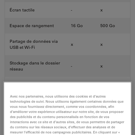
Écran tactile
-
x
Espace de rangement
16 Go
500 Go
Partage de données via
x
x
USB et Wi-Fi
Stockage dans le dossier
-
x
réseau
Auto-diagnostics
x
x
Avec nos partenaires, nous utilisons des cookies et d’autres
Compatible avec hotte de
technologies de suivi. Nous utilisons également certaines données que
x
x
culture cellulaire
vous nous fournissez directement, comme vos coordonnées, afin
d’améliorer votre expérience utilisateur sur notre site, de vous proposer
des publicités et du contenu personnalisés en fonction de vos
x = inclus, o = en option, - = non disponible
interactions avec ce site et d’autres sites, de vous permettre de partager
du contenu sur les réseaux sociaux, d’effectuer des analyses et de
mesurer l’efficacité de nos campagnes publicitaires. En cliquant sur «