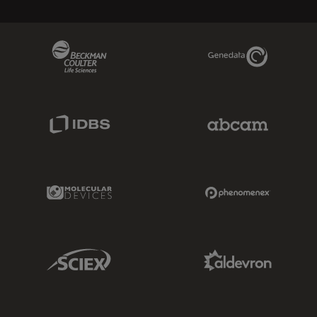
Beckman Coulter Link
Genedata Link
IDBS Link
Abcam Limited
Molecular Devices Link
Phenomenex L
Sciex Link
Aldevron Link