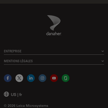
Danaher Logo
Footer
ENTREPRISE
MENTIONS LÉGALES
Facebook
X
LinkedIn
Instagram
YouTube
Glassdoor
US
|
fr
© 2026 Leica Microsystems