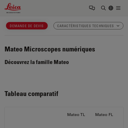
Leica Microsystems Logo
Togg
Saisir un t
DEMANDE DE DEVIS
CARACTÉRISTIQUES TECHNIQUES
Mateo
Microscopes numériques
Découvrez la famille Mateo
Tableau comparatif
Mateo TL
Mateo FL