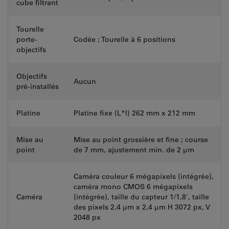
cube filtrant
Tourelle
porte-
Codée ; Tourelle à 6 positions
objectifs
Objectifs
Aucun
pré-installés
Platine
Platine fixe (L*l) 262 mm x 212 mm
Mise au
Mise au point grossière et fine ; course
point
de 7 mm, ajustement min. de 2 µm
Caméra couleur 6 mégapixels (intégrée),
caméra mono CMOS 6 mégapixels
Caméra
(intégrée), taille du capteur 1/1,8', taille
des pixels 2,4 μm x 2,4 μm H 3072 px, V
2048 px