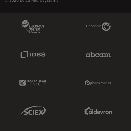
© 2026 Leica Microsystems
Beckman Coulter Link
Genedata Link
IDBS Link
Abcam Limited
Molecular Devices Link
Phenomenex L
Sciex Link
Aldevron Link