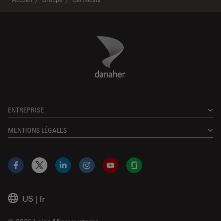
Danaher Logo
Footer
ENTREPRISE
MENTIONS LÉGALES
Facebook
X
LinkedIn
Instagram
YouTube
Glassdoor
US
|
fr