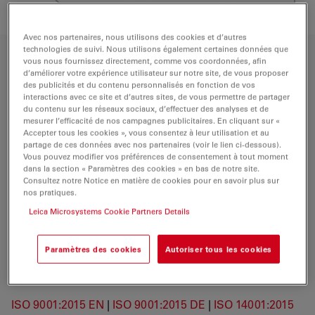
Avec nos partenaires, nous utilisons des cookies et d’autres
technologies de suivi. Nous utilisons également certaines données que
vous nous fournissez directement, comme vos coordonnées, afin
Business Units Certificates
d’améliorer votre expérience utilisateur sur notre site, de vous proposer
des publicités et du contenu personnalisés en fonction de vos
interactions avec ce site et d’autres sites, de vous permettre de partager
Leica Microsystems (Global Certificate Overview)
du contenu sur les réseaux sociaux, d’effectuer des analyses et de
mesurer l’efficacité de nos campagnes publicitaires. En cliquant sur «
ISO 9001:2015 EN
|
ISO 9001:2015 DE
|
ISO 14001:2015
Accepter tous les cookies », vous consentez à leur utilisation et au
partage de ces données avec nos partenaires (voir le lien ci-dessous).
EN
|
ISO 14001:2015 DE
Vous pouvez modifier vos préférences de consentement à tout moment
dans la section « Paramètres des cookies » en bas de notre site.
Consultez notre Notice en matière de cookies pour en savoir plus sur
Leica Microsystems (Central Functions)
nos pratiques.
Leica Microsystems Cookie Partners Details
ISO 9001:2015 EN
|
ISO 9001:2015 DE
|
ISO 14001:2015
EN
|
ISO 14001:2015 DE
Paramètres des cookies
Autoriser tous les cookies
Leica Microsystems CMS GmbH (Wetzlar)
ISO 9001:2015 EN
|
ISO 9001:2015 DE
|
ISO 14001:2015