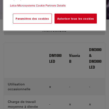
d'améliorer la santé des patients.
Leica Microsystems Cookie Partners Details
Paramètres des cookies
Autoriser tous les cookies
NOS SOLUTIONS POUR LA PATHOLOGIE
ANATOMIQUE
DM3000
DM1000
Visoria
&
LED
B
DM3000
LED
Utilisation
x
-
-
occasionnelle
Charge de travail
-
x
x
moyenne à élevée