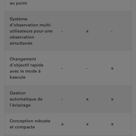
au point
Système
d’observation multi-
utilisateurs pour une
-
x
-
observation
simultanée
Changement
d’objectif rapide
-
-
x
avec le mode à
bascule
Gestion
automatique de
-
x
x
l’éclairage
Conception robuste
x
x
x
et compacte