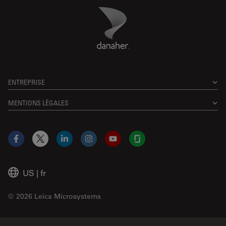
Danaher Logo
Footer
ENTREPRISE
MENTIONS LÉGALES
Facebook
X
LinkedIn
Instagram
YouTube
Glassdoor
US
|
fr
© 2026 Leica Microsystems