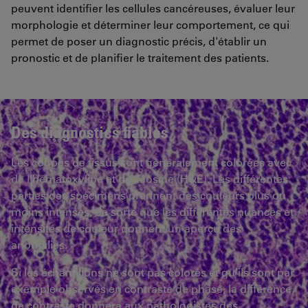
peuvent identifier les cellules cancéreuses, évaluer leur
morphologie et déterminer leur comportement, ce qui
permet de poser un diagnostic précis, d'établir un
pronostic et de planifier le traitement des patients.
Des diagnostics fiables
Les coupes de tissus sont généralement colorées avec
de l’hématoxyline et de l’éosine (H&E). Les différentes
parties des spécimens prennent des couleurs plus ou
moins intenses, de sorte que les différentes nuances et
intensités de couleur donnent un aperçu des
anomalies.
Si les échantillons ne sont pas colorés et qu’ils sont par
exemple observés en contraste de phase, la différence
de contraste donnera aux pathologistes des