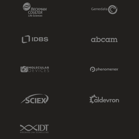
Beckman Coulter Link
Genedata Link
IDBS Link
Abcam Limited
Molecular Devices Link
Phenomenex L
Sciex Link
Aldevron Link
IDT Link