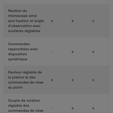
Hauteur du
microscope ainsi
que hauteur et angle
x
x
x
d’observation avec
oculaires réglables
Commandes
rapprochées avec
-
x
x
disposition
symétrique
Hauteur réglable de
la platine et des
x
x
x
commandes de mise
au point
Couple de rotation
réglable des
-
x
x
commandes de mise