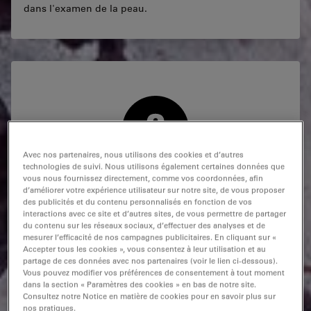
dans l'examen de la peau.
Avec nos partenaires, nous utilisons des cookies et d’autres
technologies de suivi. Nous utilisons également certaines données que
vous nous fournissez directement, comme vos coordonnées, afin
Quelles sont les disciplines couvertes par la
d’améliorer votre expérience utilisateur sur notre site, de vous proposer
pathologie anatomique ?
des publicités et du contenu personnalisés en fonction de vos
interactions avec ce site et d’autres sites, de vous permettre de partager
du contenu sur les réseaux sociaux, d’effectuer des analyses et de
La pathologie anatomique englobe diverses disciplines,
mesurer l’efficacité de nos campagnes publicitaires. En cliquant sur «
dont l'histopathologie, la cytopathologie, la
Accepter tous les cookies », vous consentez à leur utilisation et au
dermatopathologie et la pathologie médico-légale.
partage de ces données avec nos partenaires (voir le lien ci-dessous).
Ensemble, ces branches s'efforcent de dresser un
Vous pouvez modifier vos préférences de consentement à tout moment
dans la section « Paramètres des cookies » en bas de notre site.
tableau complet et toujours plus complet des tissus
Consultez notre Notice en matière de cookies pour en savoir plus sur
anatomiques et des structures cellulaires afin
nos pratiques.