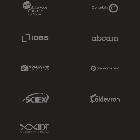
Beckman Coulter Link
Genedata Link
IDBS Link
Abcam Limited
Molecular Devices Link
Phenomenex L
Sciex Link
Aldevron Link
IDT Link