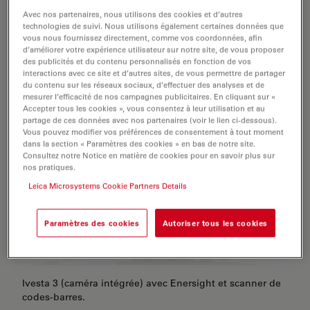
échantillon. Enregistrez le code d'identification avec
Avec nos partenaires, nous utilisons des cookies et d’autres
l'image acquise pour remonter jusqu'à votre
technologies de suivi. Nous utilisons également certaines données que
vous nous fournissez directement, comme vos coordonnées, afin
échantillon.
d’améliorer votre expérience utilisateur sur notre site, de vous proposer
des publicités et du contenu personnalisés en fonction de vos
interactions avec ce site et d’autres sites, de vous permettre de partager
du contenu sur les réseaux sociaux, d’effectuer des analyses et de
mesurer l’efficacité de nos campagnes publicitaires. En cliquant sur «
Accepter tous les cookies », vous consentez à leur utilisation et au
partage de ces données avec nos partenaires (voir le lien ci-dessous).
Vous pouvez modifier vos préférences de consentement à tout moment
dans la section « Paramètres des cookies » en bas de notre site.
Consultez notre Notice en matière de cookies pour en savoir plus sur
nos pratiques.
Leica Microsystems Cookie Partners Details
Paramètres des cookies
Autoriser tous les cookies
Ivesta 3 (caméra intégrée) avec Enersight et scanner de
codes-barres.