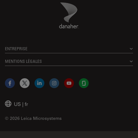
Danaher Logo
Footer
ENTREPRISE
MENTIONS LÉGALES
Facebook
X
LinkedIn
Instagram
YouTube
Glassdoor
US
|
fr
© 2026 Leica Microsystems