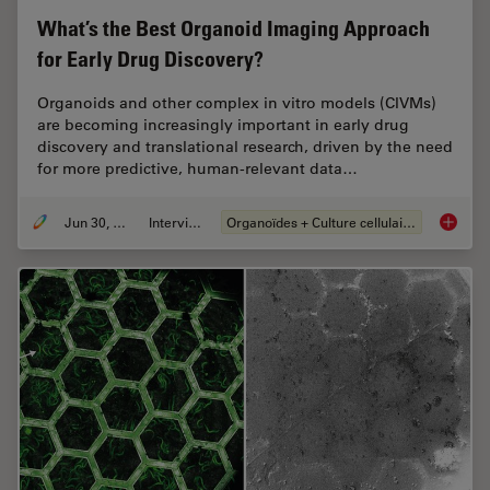
What’s the Best Organoid Imaging Approach
for Early Drug Discovery?
Organoids and other complex in vitro models (CIVMs)
are becoming increasingly important in early drug
discovery and translational research, driven by the need
for more predictive, human-relevant data…
Jun 30, 2026
Interviews
Organoïdes + Culture cellulaire en 3D
What’s 