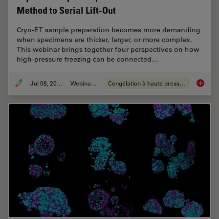
Method to Serial Lift-Out
Cryo-ET sample preparation becomes more demanding
when specimens are thicker, larger, or more complex.
This webinar brings together four perspectives on how
high-pressure freezing can be connected…
Jul 08, 2026
Webinaire
Congélation à haute pression
Cryo-ET