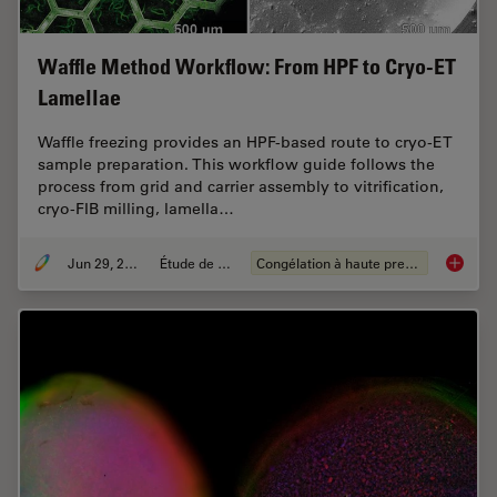
Waffle Method Workflow: From HPF to Cryo-ET
Lamellae
Waffle freezing provides an HPF-based route to cryo-ET
sample preparation. This workflow guide follows the
process from grid and carrier assembly to vitrification,
cryo-FIB milling, lamella…
Jun 29, 2026
Étude de cas
Congélation à haute pression
Waffle 