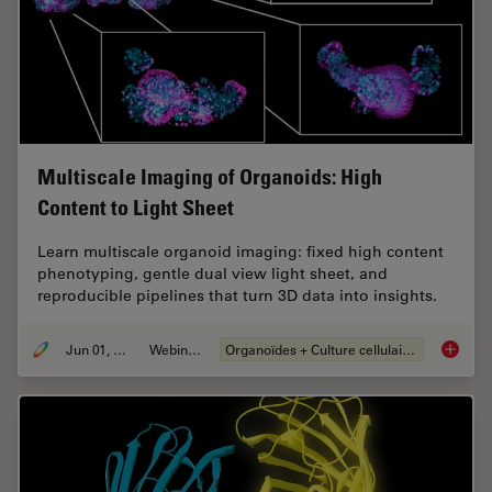
Multiscale Imaging of Organoids: High
Content to Light Sheet
Learn multiscale organoid imaging: fixed high content
phenotyping, gentle dual view light sheet, and
reproducible pipelines that turn 3D data into insights.
Jun 01, 2026
Webinaire
Organoïdes + Culture cellulaire en 3D
Multisc