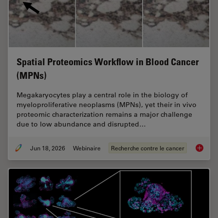
Spatial Proteomics Workflow in Blood Cancer
(MPNs)
Megakaryocytes play a central role in the biology of
myeloproliferative neoplasms (MPNs), yet their in vivo
proteomic characterization remains a major challenge
due to low abundance and disrupted…
Jun 18, 2026
Webinaire
Recherche contre le cancer
Spatial