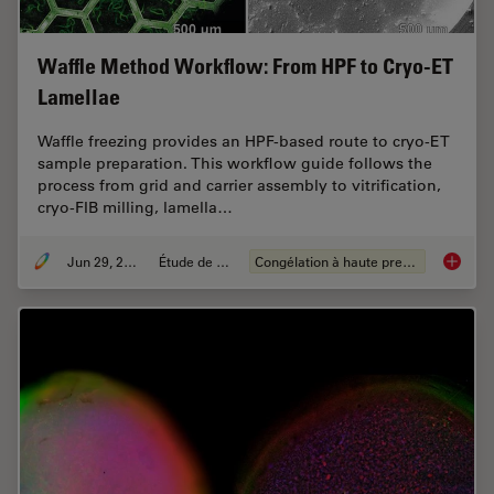
Waffle Method Workflow: From HPF to Cryo-ET
Lamellae
Waffle freezing provides an HPF-based route to cryo-ET
sample preparation. This workflow guide follows the
process from grid and carrier assembly to vitrification,
cryo-FIB milling, lamella…
Jun 29, 2026
Étude de cas
Congélation à haute pression
Waffle 