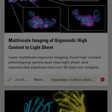
Multiscale Imaging of Organoids: High
Content to Light Sheet
Learn multiscale organoid imaging: fixed high content
phenotyping, gentle dual view light sheet, and
reproducible pipelines that turn 3D data into insights.
Jun 01, 2026
Webinaire
Organoïdes + Culture cellulaire en 3D
Multisc