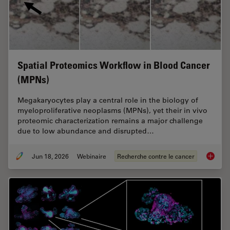
Spatial Proteomics Workflow in Blood Cancer
(MPNs)
Megakaryocytes play a central role in the biology of
myeloproliferative neoplasms (MPNs), yet their in vivo
proteomic characterization remains a major challenge
due to low abundance and disrupted…
Jun 18, 2026
Webinaire
Recherche contre le cancer
Spatial