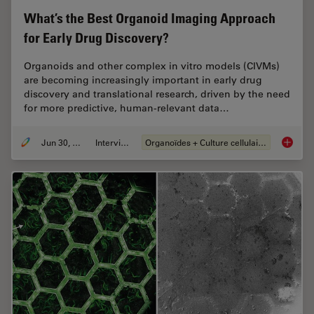
What’s the Best Organoid Imaging Approach
for Early Drug Discovery?
Organoids and other complex in vitro models (CIVMs)
are becoming increasingly important in early drug
discovery and translational research, driven by the need
for more predictive, human-relevant data…
Jun 30, 2026
Interviews
Organoïdes + Culture cellulaire en 3D
What’s 