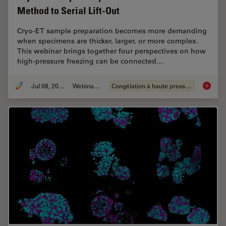
Method to Serial Lift-Out
Cryo-ET sample preparation becomes more demanding
when specimens are thicker, larger, or more complex.
This webinar brings together four perspectives on how
high-pressure freezing can be connected…
Jul 08, 2026
Webinaire
Congélation à haute pression
Cryo-ET