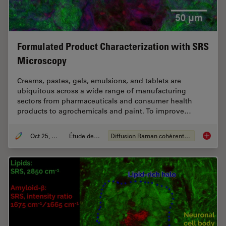
Formulated Product Characterization with SRS
Microscopy
Creams, pastes, gels, emulsions, and tablets are
ubiquitous across a wide range of manufacturing
sectors from pharmaceuticals and consumer health
products to agrochemicals and paint. To improve…
Oct 25, 2021
Étude de cas
Diffusion Raman cohérente (CRS)
Formula