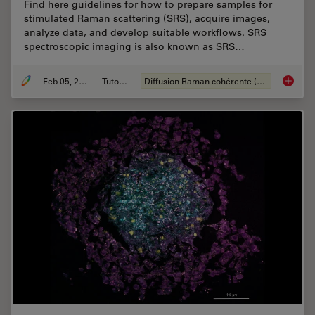
Find here guidelines for how to prepare samples for
stimulated Raman scattering (SRS), acquire images,
analyze data, and develop suitable workflows. SRS
spectroscopic imaging is also known as SRS…
Feb 05, 2024
Tutoriel
Diffusion Raman cohérente (CRS)
How to 