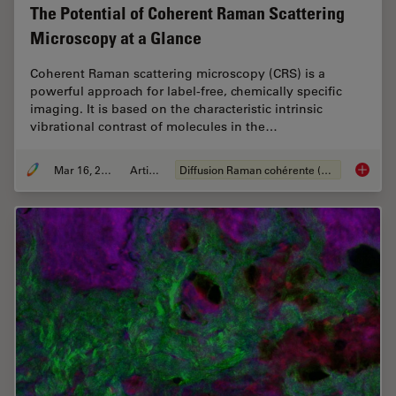
The Potential of Coherent Raman Scattering
Microscopy at a Glance
Coherent Raman scattering microscopy (CRS) is a
powerful approach for label-free, chemically specific
imaging. It is based on the characteristic intrinsic
vibrational contrast of molecules in the…
Mar 16, 2022
Article
Diffusion Raman cohérente (CRS)
The Pot