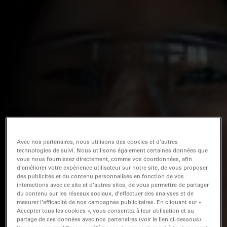
Avec nos partenaires, nous utilisons des cookies et d’autres
technologies de suivi. Nous utilisons également certaines données que
vous nous fournissez directement, comme vos coordonnées, afin
d’améliorer votre expérience utilisateur sur notre site, de vous proposer
des publicités et du contenu personnalisés en fonction de vos
interactions avec ce site et d’autres sites, de vous permettre de partager
du contenu sur les réseaux sociaux, d’effectuer des analyses et de
mesurer l’efficacité de nos campagnes publicitaires. En cliquant sur «
Accepter tous les cookies », vous consentez à leur utilisation et au
partage de ces données avec nos partenaires (voir le lien ci-dessous).