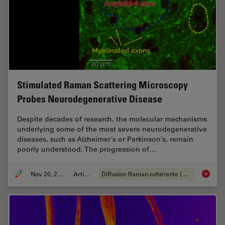
Stimulated Raman Scattering Microscopy
Probes Neurodegenerative Disease
Despite decades of research, the molecular mechanisms
underlying some of the most severe neurodegenerative
diseases, such as Alzheimer’s or Parkinson’s, remain
poorly understood. The progression of…
Nov 20, 2019
Article
Diffusion Raman cohérente (CRS)
Stimula