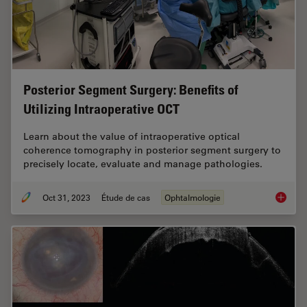
Posterior Segment Surgery: Benefits of
Utilizing Intraoperative OCT
Learn about the value of intraoperative optical
coherence tomography in posterior segment surgery to
precisely locate, evaluate and manage pathologies.
Oct 31, 2023
Étude de cas
Ophtalmologie
Posteri