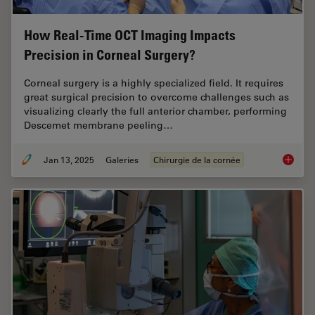
How Real-Time OCT Imaging Impacts
Precision in Corneal Surgery?
Corneal surgery is a highly specialized field. It requires
great surgical precision to overcome challenges such as
visualizing clearly the full anterior chamber, performing
Descemet membrane peeling…
Jan 13, 2025
Galeries
Chirurgie de la cornée
How Rea