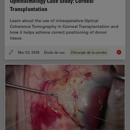
Ophthalmology Case Study: Corneal
Transplantation
Learn about the use of intraoperative Optical
Coherence Tomography in Corneal Transplantation and
how it helps achieve correct positioning of donor
tissue.
Mar 03, 2026
Étude de cas
Chirurgie de la cornée
Ophthal