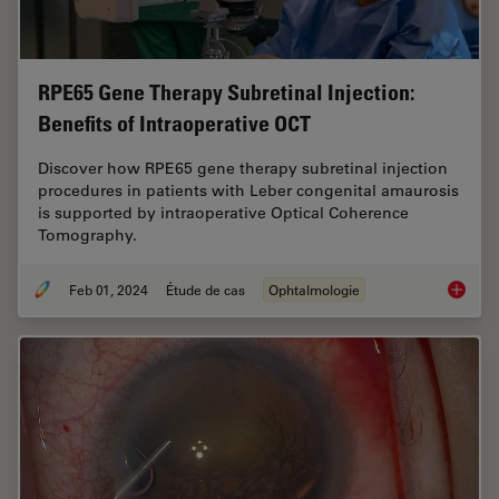
RPE65 Gene Therapy Subretinal Injection:
Benefits of Intraoperative OCT
Discover how RPE65 gene therapy subretinal injection
procedures in patients with Leber congenital amaurosis
is supported by intraoperative Optical Coherence
Tomography.
Feb 01, 2024
Étude de cas
Ophtalmologie
RPE65 G