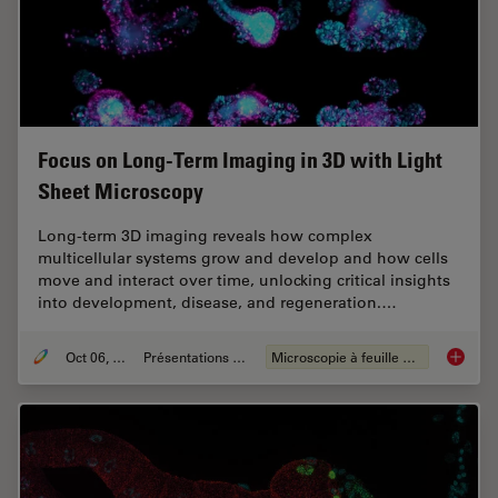
Focus on Long-Term Imaging in 3D with Light
Sheet Microscopy
Long-term 3D imaging reveals how complex
multicellular systems grow and develop and how cells
move and interact over time, unlocking critical insights
into development, disease, and regeneration.…
Oct 06, 2025
Présentations du CSF
Microscopie à feuille de lumière
Focus o