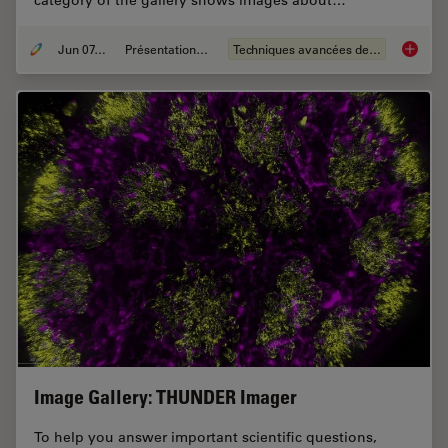
Jun 07, 2021
Présentations du CSF
Techniques avancées de microscopie
Develop
Image Gallery: THUNDER Imager
To help you answer important scientific questions,