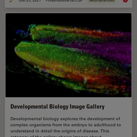
Neurosc
Developmental Biology Image Gallery
Developmental biology explores the development of
complex organisms from the embryo to adulthood to
understand in detail the origins of disease. This
category of the gallery shows images about…