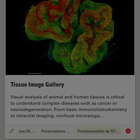
Tissue Image Gallery
Visual analysis of animal and human tissues is critical
to understand complex diseases such as cancer or
neurodegeneration. From basic immunohistochemistry
to intravital imaging, confocal microscopy…
Jun 25, 2021
Présentations du CSF
Fonctionnalités de STELLARIS
Tissue 