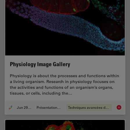
Physiology Image Gallery
Physiology is about the processes and functions within
a living organism. Research in physiology focuses on
the activities and functions of an organism’s organs,
tissues, or cells, including the…
Jun 29, 2021
Présentations du CSF
Techniques avancées de microscopie
Physiol