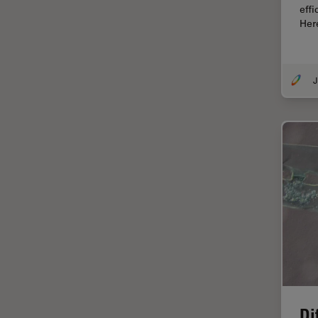
Chirurgie de la rétine
eff
Her
Chirurgie du glaucome
Circuit imprimé (PCB)
CLEM
Coloration
Congélation à haute pression
Conservation de l'art
Contrast Methods in Light
Microscopy
Cryo SEM
Cryo-microscopie
électronique
Culture cellulaire
Dentisterie
Di