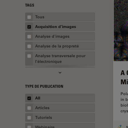
TAGS
Tous
Acquisition d’images
Analyse d'images
Analyse de la propreté
Analyse transversale pour
l’électronique
A 
AR Surgery
Mi
Assemblée
TYPE DE PUBLICATION
Assurance de la qualité /
Pol
Contrôle de la qualité
All
in 
bio
Automobile et aérospatial
Articles
crys
Biologie cellulaire
Tutoriels
Biopharmaceutique
Webinaire