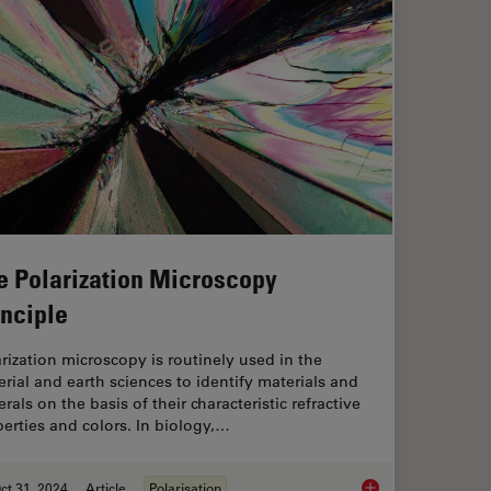
e Polarization Microscopy
inciple
rization microscopy is routinely used in the
rial and earth sciences to identify materials and
rals on the basis of their characteristic refractive
erties and colors. In biology,…
ct 31, 2024
Article
Polarisation
 Light Microscopy
The Polarization Mic