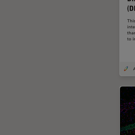
Diffusion Raman cohérente
(D
(CRS)
Dissection
Thi
int
Drosophila Research
tha
to 
Éducation
Ergonomie
F-Techniques
A
Fabrication de batteries
FLIM (Fluorescence Lifetime
Imaging Microscopy)
Fluorescence
Fluorophore
FluoSync
Fonctionnalités de
STELLARIS