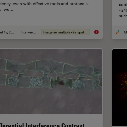
iciency, even with effective tools and protocols.
con
e, we…
~24
suc
Jul 17, 2024
Interviews
Imagerie multiplexée spatiale
Empowering Spatial 
fferential Interference Contrast