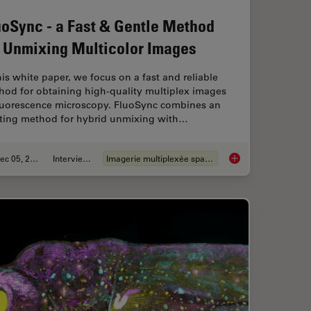
uoSync - a Fast & Gentle Method
r Unmixing Multicolor Images
his white paper, we focus on a fast and reliable
hod for obtaining high-quality multiplex images
fluorescence microscopy. FluoSync combines an
sting method for hybrid unmixing with…
Dec 05, 2022
Interviews
Imagerie multiplexée spatiale
rence Contrast (DIC) Microscopy
FluoSync - a Fast & 