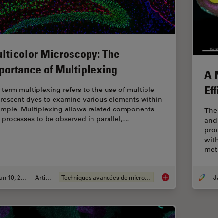
lticolor Microscopy: The
portance of Multiplexing
A 
Ef
 term multiplexing refers to the use of multiple
orescent dyes to examine various elements within
ample. Multiplexing allows related components
The
 processes to be observed in parallel,…
and
pro
with
me
Jan 10, 2022
Article
Techniques avancées de microscopie
Multicolor Microscop