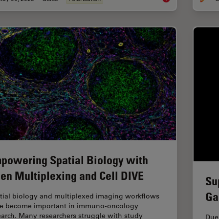
powering Spatial Biology with
en Multiplexing and Cell DIVE
Su
Ga
tial biology and multiplexed imaging workflows
e become important in immuno-oncology
earch. Many researchers struggle with study
Due 