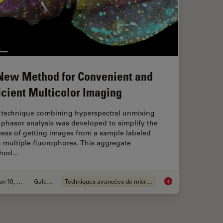
New Method for Convenient and
ficient Multicolor Imaging
 technique combining hyperspectral unmixing
 phasor analysis was developed to simplify the
cess of getting images from a sample labeled
 multiple fluorophores. This aggregate
thod…
Jan 10, 2022
Galeries
Techniques avancées de microscopie
y: The Importance of Multiplexing
A New Method for Con