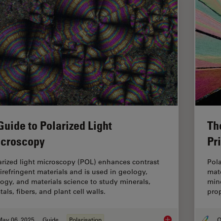
Guide to Polarized Light
Th
croscopy
Pr
arized light microscopy (POL) enhances contrast
Pola
birefringent materials and is used in geology,
mate
logy, and materials science to study minerals,
mine
tals, fibers, and plant cell walls.
prop
May 06, 2025
Guide
Polarisation
O
A Guide to Polarized