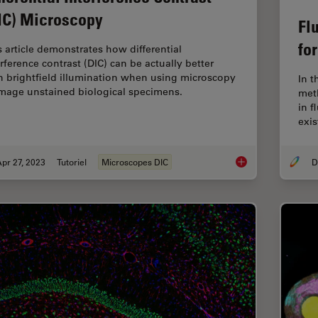
IC) Microscopy
Fl
fo
s article demonstrates how differential
erference contrast (DIC) can be actually better
n brightfield illumination when using microscopy
In t
image unstained biological specimens.
met
in 
exi
pr 27, 2023
Tutoriel
Microscopes DIC
Differential Interfe