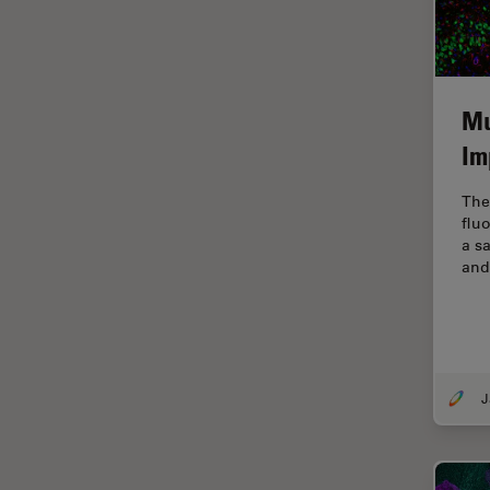
Fraisage par faisceau d'ions
FRAP
FRET
Mu
Gynécologie et urologie
Im
HyD
The
Imagerie 3D
flu
a s
Imagerie et analyse
and
tissulaires avancées
Imagerie in vivo de
l'organisme entier
Imagerie multiplexée spatiale
Imagerie pour cellules
vivantes
Imagerie quantitative