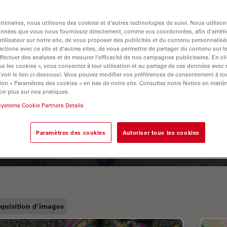
tenaires, nous utilisons des cookies et d’autres technologies de suivi. Nous utiliso
onnées que vous nous fournissez directement, comme vos coordonnées, afin d’amélio
tilisateur sur notre site, de vous proposer des publicités et du contenu personnalisé
actions avec ce site et d’autres sites, de vous permettre de partager du contenu sur l
ffectuer des analyses et de mesurer l’efficacité de nos campagnes publicitaires. En cl
s les cookies », vous consentez à leur utilisation et au partage de ces données avec
 (voir le lien ci-dessous). Vous pouvez modifier vos préférences de consentement à 
ion « Paramètres des cookies » en bas de notre site. Consultez notre Notice en matiè
A Guide to Fluorescence
ir plus sur nos pratiques.
Lifetime Imaging Microscopy
systems Cookie Partners Details
(FLIM)
Paramètres des cookies
Autoriser tous les cookies
quisition d’images