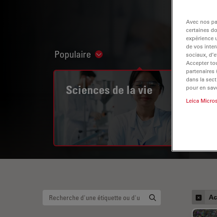
Avec nos par
certaines d
expérience u
de vos inter
Populaire
sociaux, d’e
Show subnavigation
Accepter tou
partenaires
dans la sect
Sciences de la vie
pour en savo
Leica Micro
Ac