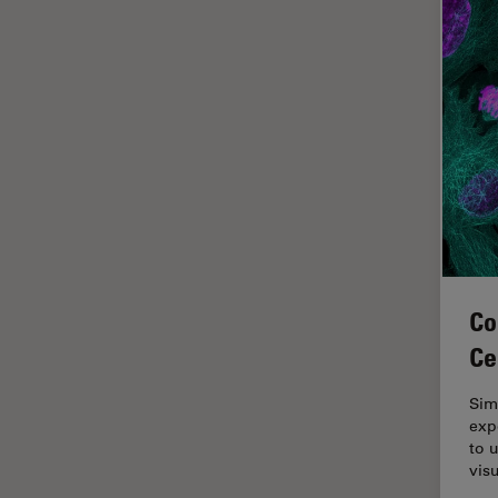
Imagerie THUNDER
Immunofluorescence
Industrie des métaux
Industrie électronique et des
semi-conducteurs
Intelligence Artificielle
Inverted Microscopy
L'histoire
Les bases de la microscopie
Co
Limite de diffraction
Ce
Logiciel de microscope
Sim
Maladies neurodégénératives
exp
to 
Médecine Légale
visu
Métallographie