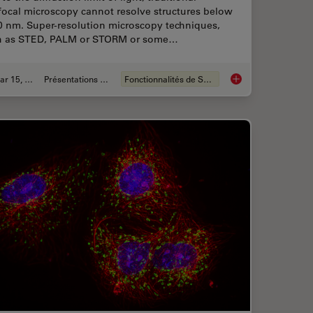
focal microscopy cannot resolve structures below
0 nm. Super-resolution microscopy techniques,
h as STED, PALM or STORM or some…
Mar 15, 2024
Présentations du CSF
Fonctionnalités de STELLARIS
Biology with Open Multiplexing and Cell DIVE
Super-Resolution Mi