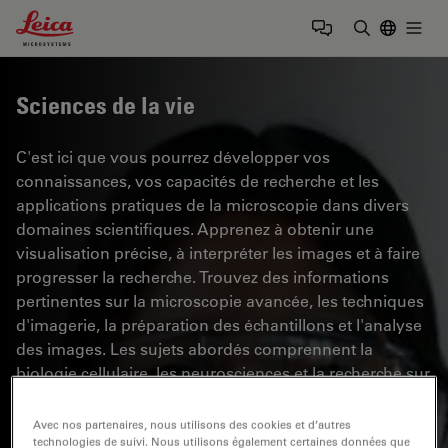
Leica Microsystems Logo
Togg
Saisir un t
Sciences de la vie
C'est ici que vous pourrez développer vos
connaissances, vos capacités de recherche et les
applications pratiques de la microscopie dans divers
domaines scientifiques. Apprenez à obtenir une
visualisation précise, à interpréter les images et à faire
progresser la recherche. Trouvez des informations
pertinentes sur la microscopie avancée, les techniques
d'imagerie, la préparation des échantillons et l'analyse
des images. Les sujets abordés comprennent la
biologie cellulaire, les neurosciences et la recherche sur
le cancer, en mettant l'accent sur les applications et les
innovations de pointe.
Avec nos partenaires, nous utilisons des cookies et d’autres
technologies de suivi. Nous utilisons également certaines données que