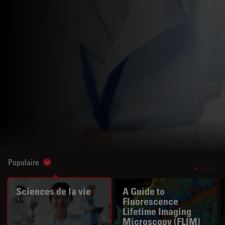
Populaire
Show subnavigation
Sciences de la vie
A Guide to
Fluorescence
Lifetime Imaging
Microscopy (FLIM)