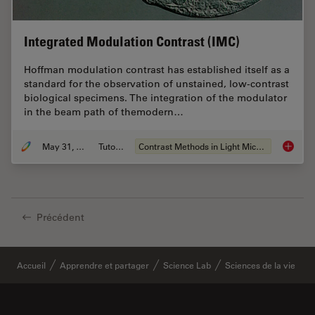
Integrated Modulation Contrast (IMC)
Hoffman modulation contrast has established itself as a
standard for the observation of unstained, low-contrast
biological specimens. The integration of the modulator
in the beam path of themodern…
May 31, 2011
Tutoriel
Contrast Methods in Light Microscopy
Integra
Précédent
Accueil
Apprendre et partager
Science Lab
Sciences de la vie