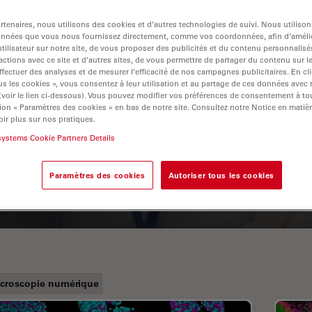
tenaires, nous utilisons des cookies et d’autres technologies de suivi. Nous utiliso
onnées que vous nous fournissez directement, comme vos coordonnées, afin d’amélio
tilisateur sur notre site, de vous proposer des publicités et du contenu personnalisé
actions avec ce site et d’autres sites, de vous permettre de partager du contenu sur l
ffectuer des analyses et de mesurer l’efficacité de nos campagnes publicitaires. En cl
s les cookies », vous consentez à leur utilisation et au partage de ces données avec
 (voir le lien ci-dessous). Vous pouvez modifier vos préférences de consentement à 
ion « Paramètres des cookies » en bas de notre site. Consultez notre Notice en matiè
ir plus sur nos pratiques.
A Guide to Fluorescence
systems Cookie Partners Details
Lifetime Imaging Microscopy
(FLIM)
Paramètres des cookies
Autoriser tous les cookies
croscopie numérique