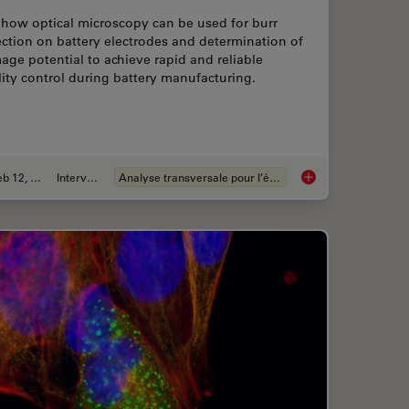
 how optical microscopy can be used for burr
ction on battery electrodes and determination of
ge potential to achieve rapid and reliable
ity control during battery manufacturing.
Feb 12, 2026
Interviews
Analyse transversale pour l’électronique
ion for Measurements: Why and How You Should Do It
Burr Detection Duri