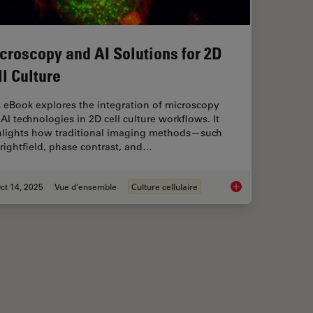
croscopy and AI Solutions for 2D
ll Culture
 eBook explores the integration of microscopy
AI technologies in 2D cell culture workflows. It
hlights how traditional imaging methods—such
rightfield, phase contrast, and…
ct 14, 2025
Vue d'ensemble
Culture cellulaire
maging
Microscopy and AI So