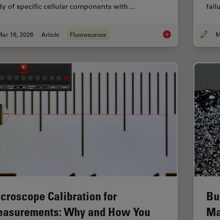
dy of specific cellular components with…
fai
Mar 16, 2026
Article
Fluorescence
Overview of Fluoresc
croscope Calibration for
Bu
asurements: Why and How You
Ma