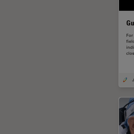
Fraisage par faisceau d'ions
FRAP
Gu
FRET
For
Gynécologie et urologie
fiel
indi
HyD
clos
Imagerie 3D
Imagerie et analyse
tissulaires avancées
Imagerie in vivo de
l'organisme entier
Imagerie multiplexée spatiale
Imagerie pour cellules
vivantes
Imagerie quantitative