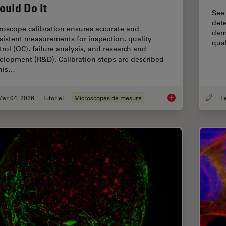
ould Do It
See
dete
roscope calibration ensures accurate and
dama
sistent measurements for inspection, quality
qual
trol (QC), failure analysis, and research and
elopment (R&D). Calibration steps are described
this…
Mar 04, 2026
Tutoriel
Microscopes de mesure
Microscope Calibrat