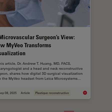
Microvascular Surgeon’s View:
w MyVeo Transforms
sualization
this article, Dr. Andrew T. Huang, MD, FACS,
laryngologist and a head and neck reconstructive
geon, shares how digital 3D surgical visualization
h the MyVeo headset from Leica Microsystems…
Sep 08, 2025
Article
Plastique reconstructive
A Microvascular Sur