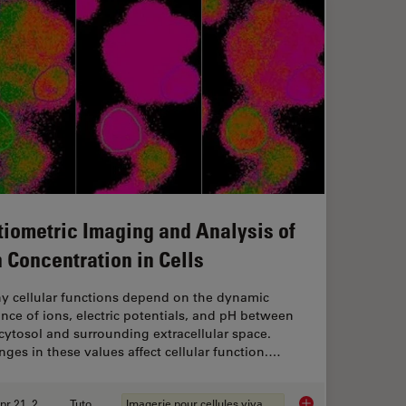
tiometric Imaging and Analysis of
n Concentration in Cells
y cellular functions depend on the dynamic
nce of ions, electric potentials, and pH between
cytosol and surrounding extracellular space.
ges in these values affect cellular function.…
Apr 21, 2026
Tutoriel
Imagerie pour cellules vivantes
anoid Imaging Approach for Early Drug Discovery?
Ratiometric Imaging 