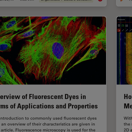
erview of Fluorescent Dyes in
Ho
rms of Applications and Properties
Me
introduction to commonly used fluorescent dyes
Wit
 an overview of their characteristics are given in
the 
s article. Fluorescence microscopy is used for the
2D a