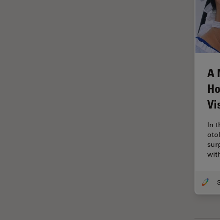
Imagerie THUNDER
Immunofluorescence
Industrie des métaux
Industrie électronique et des
semi-conducteurs
A 
Intelligence Artificielle
Ho
Vi
Inverted Microscopy
L'histoire
In 
oto
Les bases de la microscopie
sur
Limite de diffraction
wit
Logiciel de microscope
Maladies neurodégénératives
Médecine Légale
Métallographie