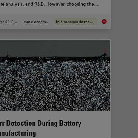
lure analysis, and R&D. However, choosing the…
Mar 04, 2026
Vue d'ensemble
Microscopes de mesure
ent Dyes in terms of Applications and Properties
How to Select the R
rr Detection During Battery
nufacturing