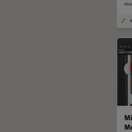
Chirurgie de la rétine
stu
Chirurgie du glaucome
Circuit imprimé (PCB)
CLEM
Coloration
Congélation à haute pression
Conservation de l'art
Contrast Methods in Light
Microscopy
Cryo SEM
Cryo-microscopie
électronique
Culture cellulaire
Mi
Dentisterie
Me