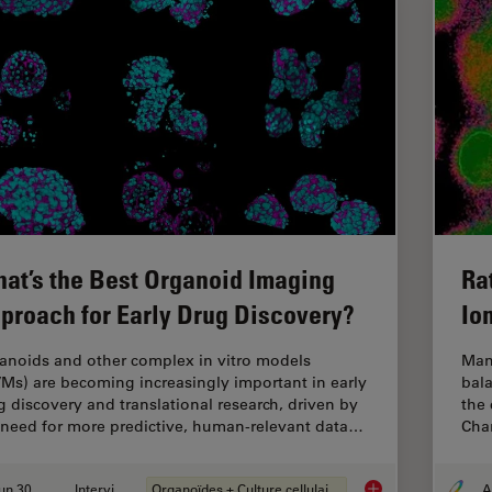
at’s the Best Organoid Imaging
Ra
proach for Early Drug Discovery?
Io
anoids and other complex in vitro models
Man
VMs) are becoming increasingly important in early
bala
g discovery and translational research, driven by
the 
 need for more predictive, human-relevant data…
Chan
Jun 30, 2026
Interviews
Organoïdes + Culture cellulaire en 3D
What’s the Best Org