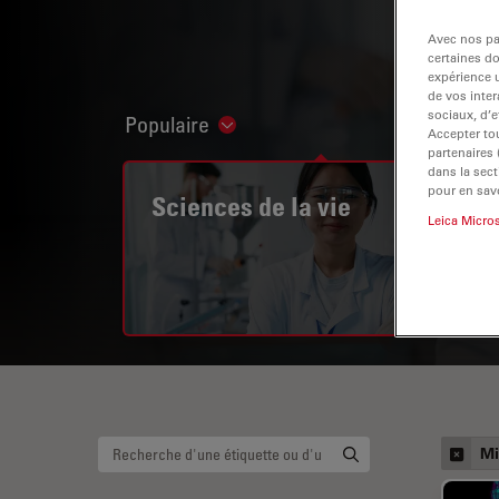
Avec nos par
certaines d
expérience u
de vos inter
sociaux, d’e
Populaire
Show subnavigation
Accepter tou
partenaires
dans la sect
pour en savo
Sciences de la vie
Leica Micro
Mi