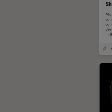
Sh
Diffusion Raman cohérente
(CRS)
Mic
Dissection
con
con
Drosophila Research
dev
Éducation
in 
Ergonomie
F-Techniques
Fabrication de batteries
FLIM (Fluorescence Lifetime
Imaging Microscopy)
Fluorescence
Fluorophore
FluoSync
Fonctionnalités de
STELLARIS