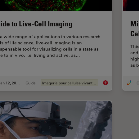
ide to Live-Cell Imaging
Mi
Ce
 a wide range of applications in various research
ds of life science, live-cell imaging is an
This
spensable tool for visualizing cells in a state as
and 
e to in vivo, i.e. living and active, as…
hig
as b
Jan 12, 2026
Guide
Imagerie pour cellules vivantes
O
Guide to Live-Cell I