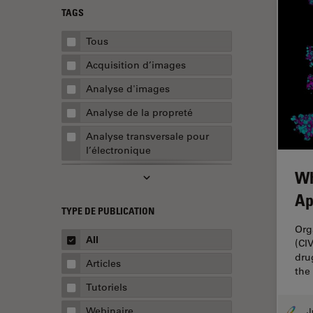
TAGS
Tous
Acquisition d’images
Analyse d'images
Analyse de la propreté
Analyse transversale pour
l’électronique
Wh
AR Surgery
Ap
Assemblée
TYPE DE PUBLICATION
Assurance de la qualité /
Org
Contrôle de la qualité
All
(CI
dru
Automobile et aérospatial
Articles
the
Biologie cellulaire
Tutoriels
Biopharmaceutique
Webinaire