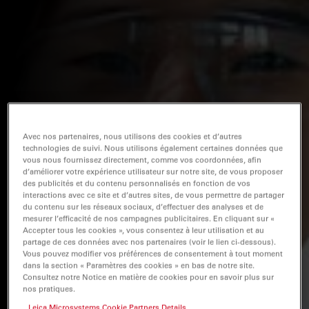
Avec nos partenaires, nous utilisons des cookies et d’autres
technologies de suivi. Nous utilisons également certaines données que
vous nous fournissez directement, comme vos coordonnées, afin
d’améliorer votre expérience utilisateur sur notre site, de vous proposer
des publicités et du contenu personnalisés en fonction de vos
interactions avec ce site et d’autres sites, de vous permettre de partager
du contenu sur les réseaux sociaux, d’effectuer des analyses et de
mesurer l’efficacité de nos campagnes publicitaires. En cliquant sur «
Accepter tous les cookies », vous consentez à leur utilisation et au
partage de ces données avec nos partenaires (voir le lien ci-dessous).
Vous pouvez modifier vos préférences de consentement à tout moment
dans la section « Paramètres des cookies » en bas de notre site.
Consultez notre Notice en matière de cookies pour en savoir plus sur
nos pratiques.
Leica Microsystems Cookie Partners Details