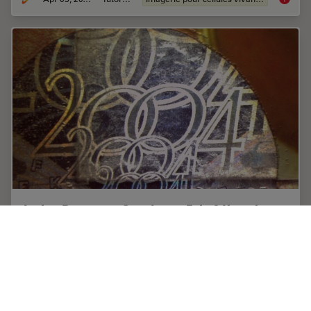
Is that Document Genuine or Fake? How do
They Identify Fake Documents?
This article shows how forensic experts use microscopy
for analysis to identify counterfeit, fake documents,
such as ID cards, passports, visas, certificates, etc. Then
they know if it is genuine or…