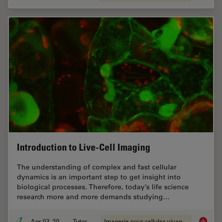
Introduction to Live-Cell Imaging
The understanding of complex and fast cellular
dynamics is an important step to get insight into
biological processes. Therefore, today’s life science
research more and more demands studying…
Apr 03, 2012
Tutoriel
Imagerie pour cellules vivantes
Introduc