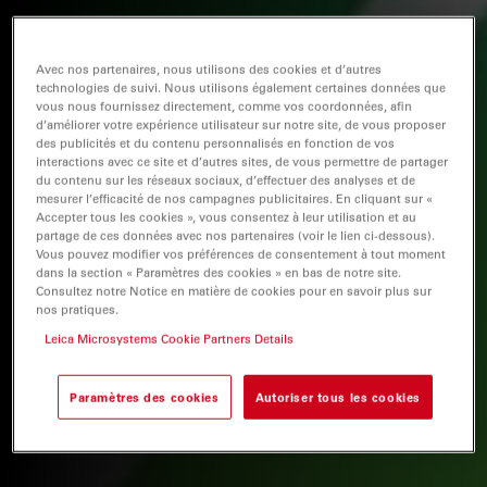
Avec nos partenaires, nous utilisons des cookies et d’autres
technologies de suivi. Nous utilisons également certaines données que
vous nous fournissez directement, comme vos coordonnées, afin
d’améliorer votre expérience utilisateur sur notre site, de vous proposer
des publicités et du contenu personnalisés en fonction de vos
interactions avec ce site et d’autres sites, de vous permettre de partager
du contenu sur les réseaux sociaux, d’effectuer des analyses et de
mesurer l’efficacité de nos campagnes publicitaires. En cliquant sur «
Accepter tous les cookies », vous consentez à leur utilisation et au
partage de ces données avec nos partenaires (voir le lien ci-dessous).
Vous pouvez modifier vos préférences de consentement à tout moment
dans la section « Paramètres des cookies » en bas de notre site.
Consultez notre Notice en matière de cookies pour en savoir plus sur
nos pratiques.
Leica Microsystems Cookie Partners Details
Paramètres des cookies
Autoriser tous les cookies