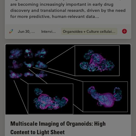
are becoming increasingly important in early drug
discovery and translational research, driven by the need
for more predictive, human-relevant data…
Jun 30, 2026
Interviews
Organoïdes + Culture cellulaire en 3D
What’s 
Multiscale Imaging of Organoids: High
Content to Light Sheet