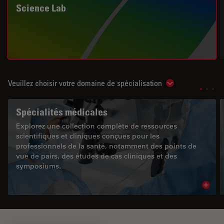
Science Lab
Veuillez choisir votre domaine de spécialisation
Show subnavigat
Spécialités médicales
Explorez une collection complète de ressources
scientifiques et cliniques conçues pour les
professionnels de la santé, notamment des points de
vue de pairs, des études de cas cliniques et des
symposiums.
Read 