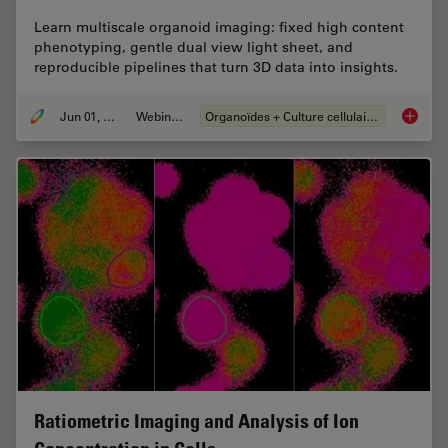
Learn multiscale organoid imaging: fixed high content
phenotyping, gentle dual view light sheet, and
reproducible pipelines that turn 3D data into insights.
Jun 01, 2026
Webinaire
Organoïdes + Culture cellulaire en 3D
Multisc
Ratiometric Imaging and Analysis of Ion