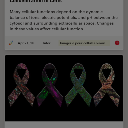
Concentration in Cells
Many cellular functions depend on the dynamic
balance of ions, electric potentials, and pH between the
cytosol and surrounding extracellular space. Changes
in these values affect cellular function.…
Apr 21, 2026
Tutoriel
Imagerie pour cellules vivantes
Ratiomet