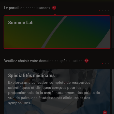
Le portail de connaissances
Show subnavigation
Science Lab
Veuillez choisir votre domaine de spécialisation
Show subnavigat
Spécialités médicales
Explorez une collection complète de ressources
scientifiques et cliniques conçues pour les
professionnels de la santé, notamment des points de
vue de pairs, des études de cas cliniques et des
symposiums.
Read 