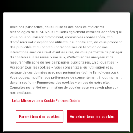
Avec nos partenaires, nous utilisons des cookies et d’autres
technologies de suivi. Nous utilisons également certaines données que
vous nous fournissez directement, comme vos coordonnées, afin
d’améliorer votre expérience utilisateur sur notre site, de vous proposer
des publicités et du contenu personnalisés en fonction de vos
interactions avec ce site et d’autres sites, de vous permettre de partager
du contenu sur les réseaux sociaux, d’effectuer des analyses et de
mesurer l’efficacité de nos campagnes publicitaires. En cliquant sur «
Accepter tous les cookies », vous consentez à leur utilisation et au
partage de ces données avec nos partenaires (voir le lien ci-dessous).
Vous pouvez modifier vos préférences de consentement à tout moment
dans la section « Paramètres des cookies » en bas de notre site.
Consultez notre Notice en matière de cookies pour en savoir plus sur
nos pratiques.
Leica Microsystems Cookie Partners Details
Paramètres des cookies
Autoriser tous les cookies