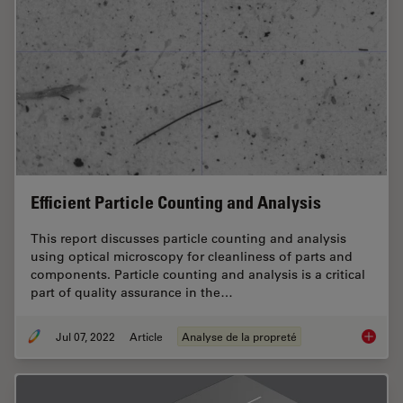
Efficient Particle Counting and Analysis
This report discusses particle counting and analysis
using optical microscopy for cleanliness of parts and
components. Particle counting and analysis is a critical
part of quality assurance in the…
Jul 07, 2022
Article
Analyse de la propreté
Efficien