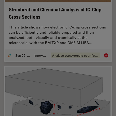
Structural and Chemical Analysis of IC-Chip
Cross Sections
This article shows how electronic IC-chip cross sections
can be efficiently and reliably prepared and then
analyzed, both visually and chemically at the
microscale, with the EM TXP and DM6 M LIBS…
Sep 05, 2023
Interviews
Analyse transversale pour l’électronique
Structu