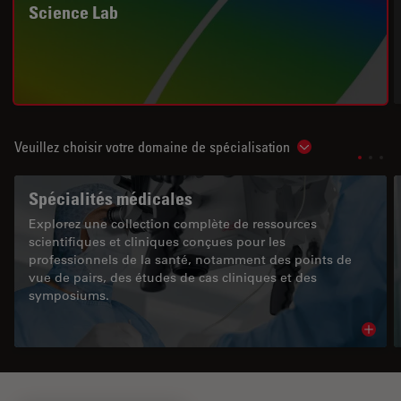
Science Lab
Veuillez choisir votre domaine de spécialisation
Show subnavigat
Spécialités médicales
Explorez une collection complète de ressources
scientifiques et cliniques conçues pour les
professionnels de la santé, notamment des points de
vue de pairs, des études de cas cliniques et des
symposiums.
Read 