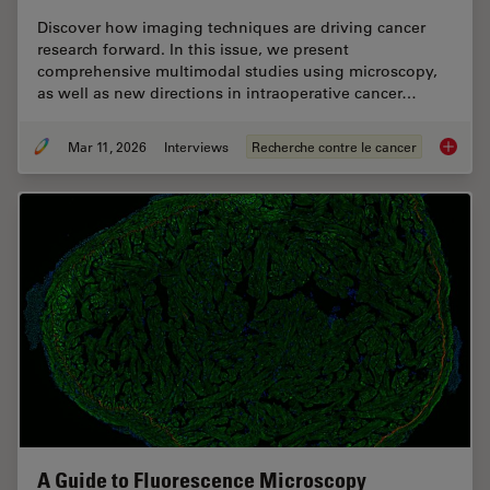
Discover how imaging techniques are driving cancer
research forward. In this issue, we present
comprehensive multimodal studies using microscopy,
as well as new directions in intraoperative cancer…
Mar 11, 2026
Interviews
Recherche contre le cancer
Researc
A Guide to Fluorescence Microscopy