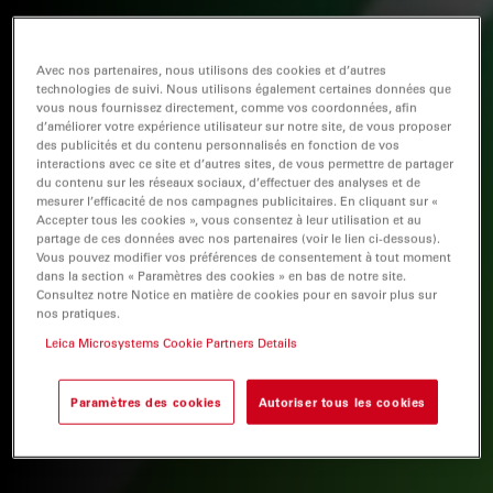
Avec nos partenaires, nous utilisons des cookies et d’autres
technologies de suivi. Nous utilisons également certaines données que
vous nous fournissez directement, comme vos coordonnées, afin
d’améliorer votre expérience utilisateur sur notre site, de vous proposer
des publicités et du contenu personnalisés en fonction de vos
interactions avec ce site et d’autres sites, de vous permettre de partager
du contenu sur les réseaux sociaux, d’effectuer des analyses et de
mesurer l’efficacité de nos campagnes publicitaires. En cliquant sur «
Accepter tous les cookies », vous consentez à leur utilisation et au
partage de ces données avec nos partenaires (voir le lien ci-dessous).
Vous pouvez modifier vos préférences de consentement à tout moment
dans la section « Paramètres des cookies » en bas de notre site.
Consultez notre Notice en matière de cookies pour en savoir plus sur
nos pratiques.
Leica Microsystems Cookie Partners Details
Paramètres des cookies
Autoriser tous les cookies