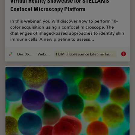
Virtual Reality Showcase for STELLARIS
Confocal Microscopy Platform
In this webinar, you will discover how to perform 10-
color acquisition using a confocal microscope. The
challenges of imaged-based approaches to identify skin
immune cells. A new pipeline to assess…
Dec 05, 2022
Webinaire
FLIM (Fluorescence Lifetime Imaging Microscopy)
Virtual