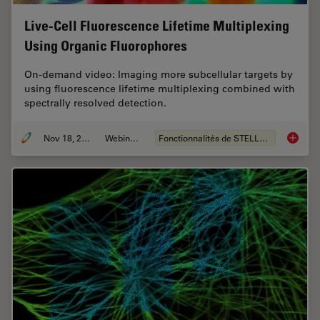
Live-Cell Fluorescence Lifetime Multiplexing
Using Organic Fluorophores
On-demand video: Imaging more subcellular targets by
using fluorescence lifetime multiplexing combined with
spectrally resolved detection.
Nov 18, 2022
Webinaire
Fonctionnalités de STELLARIS
Live-Ce