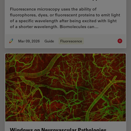
Fluorescence microscopy uses the ability of
fluorophores, dyes, or fluorescent proteins to emit light
of a specific wavelength after being excited with light
of a shorter wavelength. Biomolecules can…
Mar 09, 2026
Guide
Fluorescence
A Guide
Windows on Neurovascular Pathologies