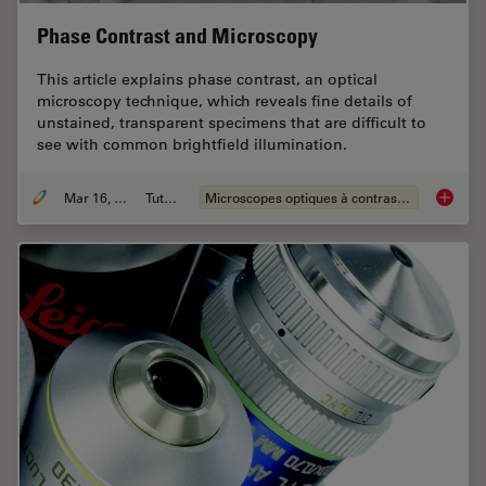
Phase Contrast and Microscopy
This article explains phase contrast, an optical
microscopy technique, which reveals fine details of
unstained, transparent specimens that are difficult to
see with common brightfield illumination.
Mar 16, 2023
Tutoriel
Microscopes optiques à contraste de phase
Phase C