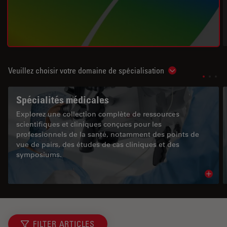
Veuillez choisir votre domaine de spécialisation
Show subnavigat
Spécialités médicales
Explorez une collection complète de ressources
scientifiques et cliniques conçues pour les
professionnels de la santé, notamment des points de
vue de pairs, des études de cas cliniques et des
symposiums.
Read 
FILTER ARTICLES