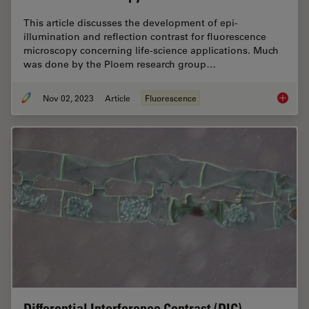
This article discusses the development of epi-
illumination and reflection contrast for fluorescence
microscopy concerning life-science applications. Much
was done by the Ploem research group…
Nov 02, 2023
Article
Fluorescence
Epi-Ill
Differential Interference Contrast (DIC)