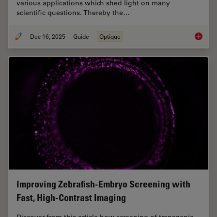
various applications which shed light on many
scientific questions. Thereby the…
Dec 16, 2025
Guide
Optique
Factors
Improving Zebrafish-Embryo Screening with
Fast, High-Contrast Imaging
Discover from this article how screening of transgenic