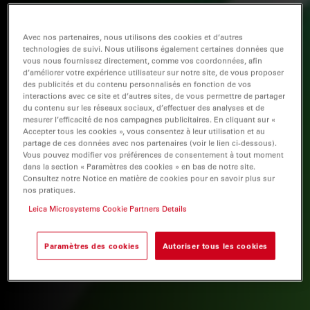
Avec nos partenaires, nous utilisons des cookies et d’autres
technologies de suivi. Nous utilisons également certaines données que
vous nous fournissez directement, comme vos coordonnées, afin
d’améliorer votre expérience utilisateur sur notre site, de vous proposer
des publicités et du contenu personnalisés en fonction de vos
interactions avec ce site et d’autres sites, de vous permettre de partager
du contenu sur les réseaux sociaux, d’effectuer des analyses et de
mesurer l’efficacité de nos campagnes publicitaires. En cliquant sur «
Accepter tous les cookies », vous consentez à leur utilisation et au
partage de ces données avec nos partenaires (voir le lien ci-dessous).
Vous pouvez modifier vos préférences de consentement à tout moment
dans la section « Paramètres des cookies » en bas de notre site.
Consultez notre Notice en matière de cookies pour en savoir plus sur
nos pratiques.
Leica Microsystems Cookie Partners Details
Paramètres des cookies
Autoriser tous les cookies