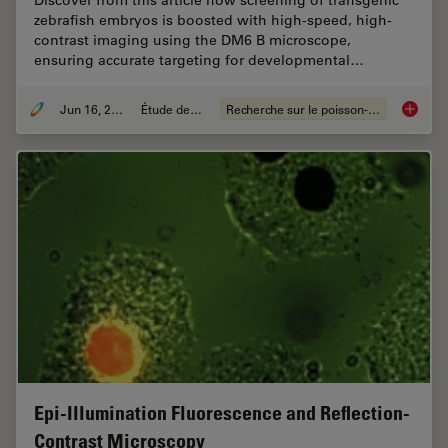
zebrafish embryos is boosted with high-speed, high-
contrast imaging using the DM6 B microscope,
ensuring accurate targeting for developmental…
Jun 16, 2025
Étude de cas
Recherche sur le poisson-zèbre
Improvi
Epi-Illumination Fluorescence and Reflection-
Contrast Microscopy