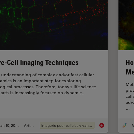
ve-Cell Imaging Techniques
Ho
Me
 understanding of complex and/or fast cellular
amics is an important step for exploring
Met
logical processes. Therefore, today’s life science
prov
earch is increasingly focused on dynamic…
cell
adv
…
Jan 10, 2022
Article
Imagerie pour cellules vivantes
M
Live-Cell Imaging Te