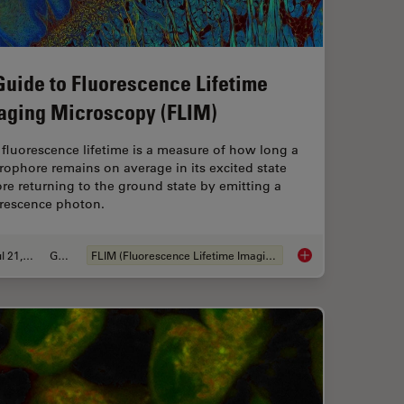
Guide to Fluorescence Lifetime
aging Microscopy (FLIM)
fluorescence lifetime is a measure of how long a
rophore remains on average in its excited state
re returning to the ground state by emitting a
orescence photon.
Jul 21, 2022
Guide
FLIM (Fluorescence Lifetime Imaging Microscopy)
IM or as it is usually known FLIM-FRET?
A Guide to Fluoresc