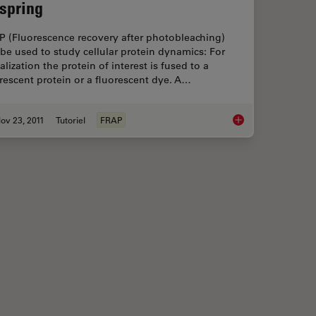
fspring
P (Fluorescence recovery after photobleaching)
be used to study cellular protein dynamics: For
alization the protein of interest is fused to a
rescent protein or a fluorescent dye. A…
ov 23, 2011
Tutoriel
FRAP
ation Spectroscopy (FCS)
Fluorescence Recover