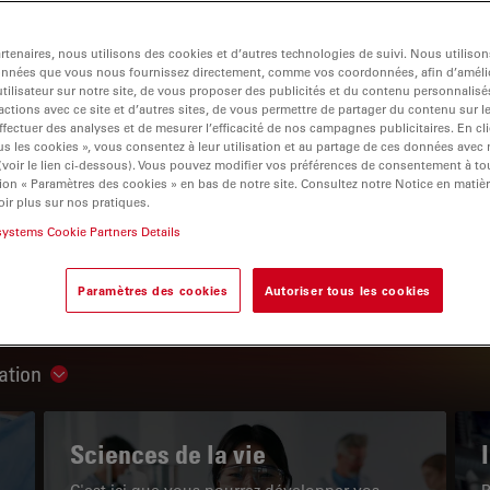
tenaires, nous utilisons des cookies et d’autres technologies de suivi. Nous utiliso
onnées que vous nous fournissez directement, comme vos coordonnées, afin d’amélio
tilisateur sur notre site, de vous proposer des publicités et du contenu personnalisé
actions avec ce site et d’autres sites, de vous permettre de partager du contenu sur l
igation
ffectuer des analyses et de mesurer l’efficacité de nos campagnes publicitaires. En cl
s les cookies », vous consentez à leur utilisation et au partage de ces données avec
 (voir le lien ci-dessous). Vous pouvez modifier vos préférences de consentement à 
ion « Paramètres des cookies » en bas de notre site. Consultez notre Notice en matiè
LE PORTAIL DE CONNAISSANCES
ir plus sur nos pratiques.
systems Cookie Partners Details
Lire nos derniers articles
Paramètres des cookies
Autoriser tous les cookies
Read arti
ation
Show subnavigation
Sciences de la vie
C'est ici que vous pourrez développer vos
P