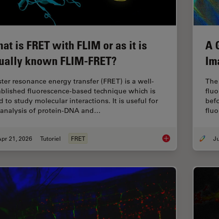
at is FRET with FLIM or as it is
A 
ually known FLIM-FRET?
Im
ster resonance energy transfer (FRET) is a well-
The 
ablished fluorescence-based technique which is
fluo
 to study molecular interactions. It is useful for
befo
 analysis of protein-DNA and…
flu
pr 21, 2026
Tutoriel
FRET
What is FRET with FL