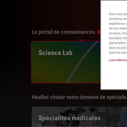
Avec nos par
certaines d
expérience u
de vos inter
Le portail de connaissances
Show subnav
sociaux, d’e
Accepter tou
partenaires
dans la sect
Science Lab
pour en savo
Leica Micro
Veuillez choisir votre domaine de spécialis
Spécialités médicales
Explorez une collection complète de