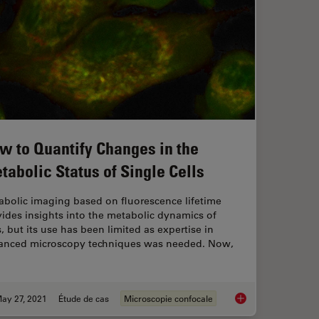
w to Quantify Changes in the
tabolic Status of Single Cells
abolic imaging based on fluorescence lifetime
ides insights into the metabolic dynamics of
s, but its use has been limited as expertise in
anced microscopy techniques was needed. Now,
ay 27, 2021
Étude de cas
Microscopie confocale
chniques
How to Quantify Chan