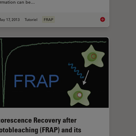
ormation can be…
ay 17, 2013
Tutoriel
FRAP
D spectroscopy
Step by Step Guide 
uorescence Recovery after
otobleaching (FRAP) and its