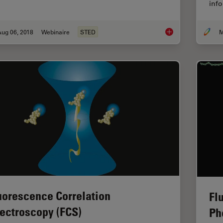
inf
Aug 06, 2018
Webinaire
STED
M
Super-resolved STE
uorescence Correlation
Fl
ectroscopy (FCS)
Ph