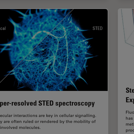
St
Ex
per-resolved STED spectroscopy
Flu
cular interactions are key in cellular signalling.
has
y are often ruled or rendered by the mobility of
meth
 involved molecules.
pro