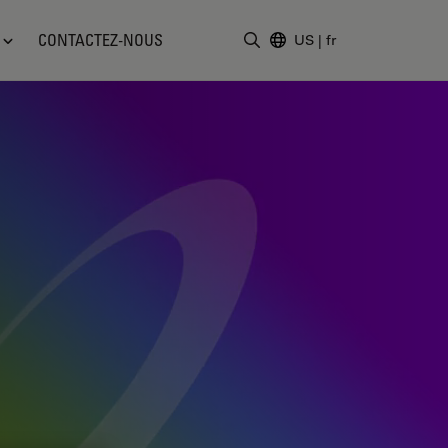
CONTACTEZ-NOUS
US
|
fr
Saisir un terme de recher