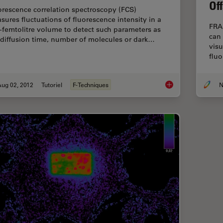
Of
orescence correlation spectroscopy (FCS)
sures fluctuations of fluorescence intensity in a
FRA
-femtolitre volume to detect such parameters as
can 
 diffusion time, number of molecules or dark…
visu
fluo
Aug 02, 2012
Tutoriel
F-Techniques
N
Fluorescence Correl