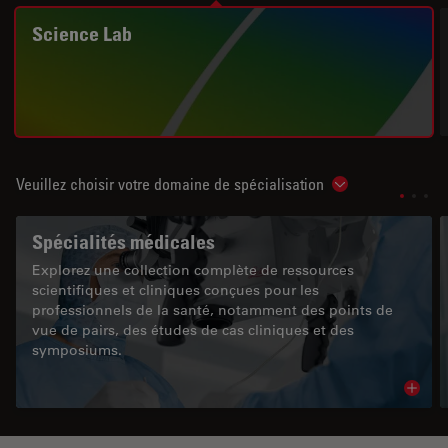
Science Lab
Veuillez choisir votre domaine de spécialisation
Show subnavigat
Spécialités médicales
Explorez une collection complète de ressources
scientifiques et cliniques conçues pour les
professionnels de la santé, notamment des points de
vue de pairs, des études de cas cliniques et des
symposiums.
Read 