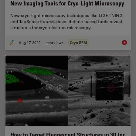
New Imaging Tools for Cryo-Light Microscopy
New cryo-light microscopy techniques like LIGHTNING
and TauSense fluorescence lifetime-based tools reveal
structures for cryo-electron microscopy.
Aug 17, 2022
Interviews
Cryo SEM
New Ima
How to Target Fluorescent Structures in 3D for