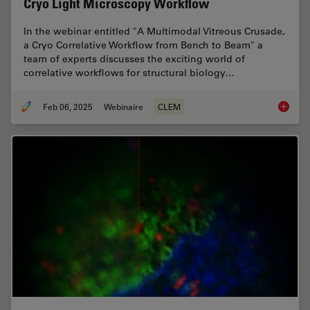
Cryo Light Microscopy Workflow
In the webinar entitled "A Multimodal Vitreous Crusade,
a Cryo Correlative Workflow from Bench to Beam" a
team of experts discusses the exciting world of
correlative workflows for structural biology…
Feb 06, 2025
Webinaire
CLEM
From Be