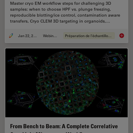
Master cryo EM workflow steps for challenging 3D
samples: when to choose HPF vs. plunge freezing,
reproducible blotting/ice control, contamination aware
transfers, Cryo CLEM 3D targeting in organoids,…
Jan 22, 2026
Webinaire
Préparation de l'échantillon EM
High-Pr
From Bench to Beam: A Complete Correlative