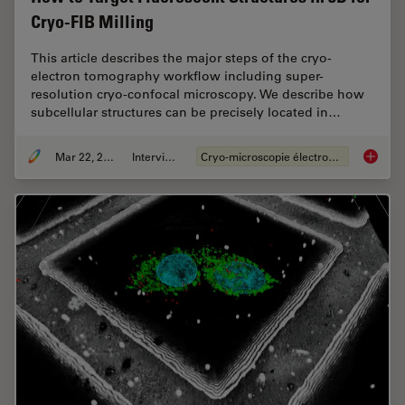
Cryo-FIB Milling
This article describes the major steps of the cryo-
electron tomography workflow including super-
resolution cryo-confocal microscopy. We describe how
subcellular structures can be precisely located in…
Mar 22, 2022
Interviews
Cryo-microscopie électronique
How to T