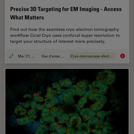
Precise 3D Targeting for EM Imaging - Access
What Matters
Find out how the seamless cryo-electron tomography
workflow Coral Cryo uses confocal super resolution to
target your structure of interest more precisely.
Mar 21, 2022
Vue d'ensemble
Cryo-microscopie électronique
Precise