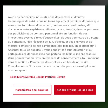
Avec nos partenaires, nous utilisons des cookies et d’autres
technologies de suivi. Nous utilisons également certaines données que
vous nous fournissez directement, comme vos coordonnées, afin
d’améliorer votre expérience utilisateur sur notre site, de vous proposer
des publicités et du contenu personnalisés en fonction de vos
interactions avec ce site et d’autres sites, de vous permettre de partager
du contenu sur les réseaux sociaux, d’effectuer des analyses et de
mesurer l’efficacité de nos campagnes publicitaires. En cliquant sur «
Accepter tous les cookies », vous consentez à leur utilisation et au
partage de ces données avec nos partenaires (voir le lien ci-dessous).
Vous pouvez modifier vos préférences de consentement à tout moment
dans la section « Paramètres des cookies » en bas de notre site.
Consultez notre Notice en matière de cookies pour en savoir plus sur
nos pratiques.
Leica Microsystems Cookie Partners Details
Paramètres des cookies
Autoriser tous les cookies