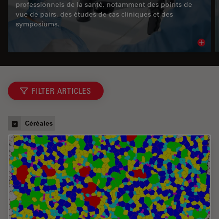
professionnels de la santé, notamment des points de
vue de pairs, des études de cas cliniques et des
symposiums.
Read 
FILTER ARTICLES
Céréales