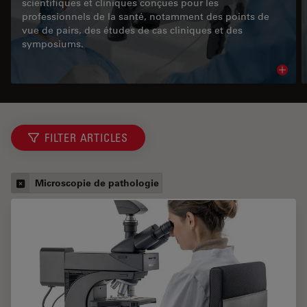
scientifiques et cliniques conçues pour les
professionnels de la santé, notamment des points de
vue de pairs, des études de cas cliniques et des
symposiums.
Read 
FILTER ARTICLES
Microscopie de pathologie