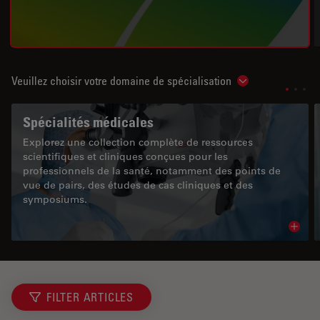
Veuillez choisir votre domaine de spécialisation
Show subnavigat
Spécialités médicales
Explorez une collection complète de ressources
scientifiques et cliniques conçues pour les
professionnels de la santé, notamment des points de
vue de pairs, des études de cas cliniques et des
symposiums.
Read 
FILTER ARTICLES