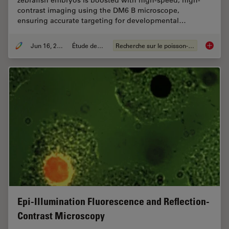
zebrafish embryos is boosted with high-speed, high-
contrast imaging using the DM6 B microscope,
ensuring accurate targeting for developmental…
Jun 16, 2025
Étude de cas
Recherche sur le poisson-zèbre
Improvi
Epi-Illumination Fluorescence and Reflection-
Contrast Microscopy