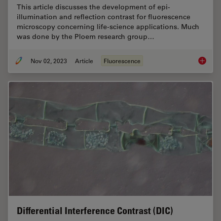
This article discusses the development of epi-
illumination and reflection contrast for fluorescence
microscopy concerning life-science applications. Much
was done by the Ploem research group…
Nov 02, 2023
Article
Fluorescence
Epi-Ill
Differential Interference Contrast (DIC)