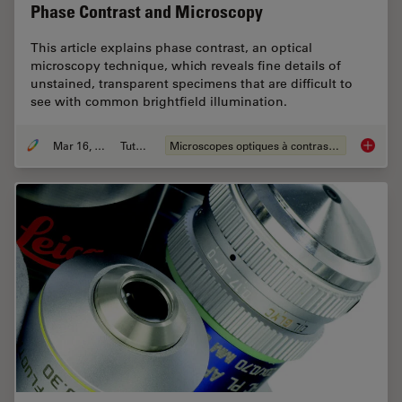
Phase Contrast and Microscopy
This article explains phase contrast, an optical
microscopy technique, which reveals fine details of
unstained, transparent specimens that are difficult to
see with common brightfield illumination.
Mar 16, 2023
Tutoriel
Microscopes optiques à contraste de phase
Phase C