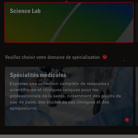
Science Lab
Veuillez choisir votre domaine de spécialisation
Show subnavigat
Spécialités médicales
Explorez une collection complète de ressources
scientifiques et cliniques conçues pour les
professionnels de la santé, notamment des points de
vue de pairs, des études de cas cliniques et des
symposiums.
Read 