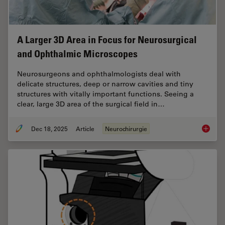
A Larger 3D Area in Focus for Neurosurgical
and Ophthalmic Microscopes
Neurosurgeons and ophthalmologists deal with
delicate structures, deep or narrow cavities and tiny
structures with vitally important functions. Seeing a
clear, large 3D area of the surgical field in…
Dec 18, 2025
Article
Neurochirurgie
A Large