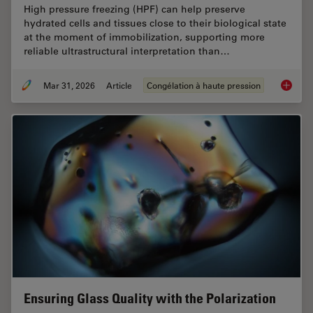
High pressure freezing (HPF) can help preserve
hydrated cells and tissues close to their biological state
at the moment of immobilization, supporting more
reliable ultrastructural interpretation than…
Mar 31, 2026
Article
Congélation à haute pression
High-Pr
Ensuring Glass Quality with the Polarization