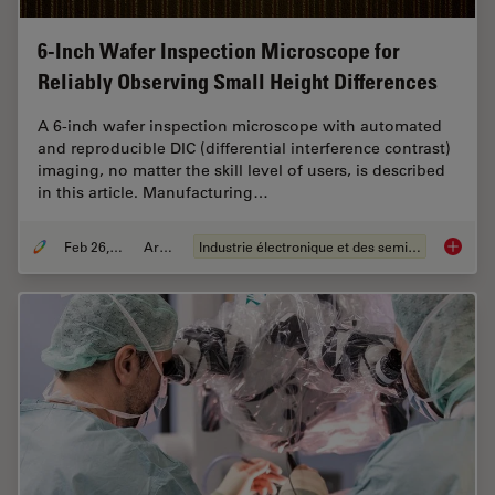
6-Inch Wafer Inspection Microscope for
Reliably Observing Small Height Differences
A 6-inch wafer inspection microscope with automated
and reproducible DIC (differential interference contrast)
imaging, no matter the skill level of users, is described
in this article. Manufacturing…
Feb 26, 2026
Article
Industrie électronique et des semi-conducteurs
6-Inch 