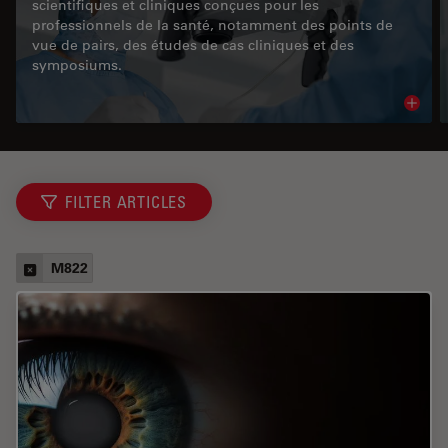
scientifiques et cliniques conçues pour les
professionnels de la santé, notamment des points de
vue de pairs, des études de cas cliniques et des
symposiums.
Read 
FILTER ARTICLES
M822