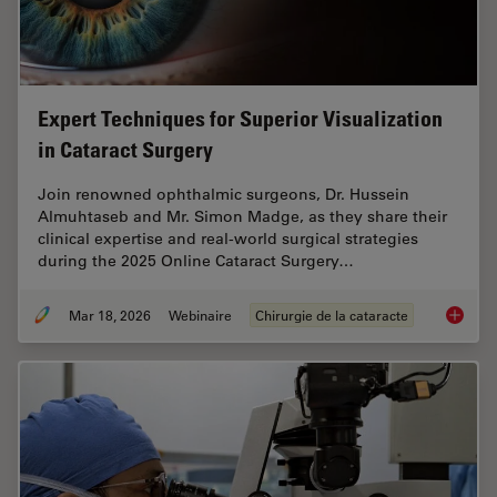
Expert Techniques for Superior Visualization
in Cataract Surgery
Join renowned ophthalmic surgeons, Dr. Hussein
Almuhtaseb and Mr. Simon Madge, as they share their
clinical expertise and real-world surgical strategies
during the 2025 Online Cataract Surgery…
Mar 18, 2026
Webinaire
Chirurgie de la cataracte
Expert T