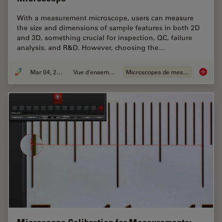
With a measurement microscope, users can measure
the size and dimensions of sample features in both 2D
and 3D, something crucial for inspection, QC, failure
analysis, and R&D. However, choosing the…
Mar 04, 2026
Vue d'ensemble
Microscopes de mesure
How to 