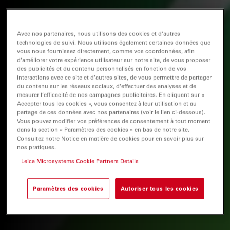
Avec nos partenaires, nous utilisons des cookies et d’autres
technologies de suivi. Nous utilisons également certaines données que
vous nous fournissez directement, comme vos coordonnées, afin
d’améliorer votre expérience utilisateur sur notre site, de vous proposer
des publicités et du contenu personnalisés en fonction de vos
interactions avec ce site et d’autres sites, de vous permettre de partager
du contenu sur les réseaux sociaux, d’effectuer des analyses et de
mesurer l’efficacité de nos campagnes publicitaires. En cliquant sur «
Accepter tous les cookies », vous consentez à leur utilisation et au
partage de ces données avec nos partenaires (voir le lien ci-dessous).
Vous pouvez modifier vos préférences de consentement à tout moment
dans la section « Paramètres des cookies » en bas de notre site.
Consultez notre Notice en matière de cookies pour en savoir plus sur
nos pratiques.
Leica Microsystems Cookie Partners Details
Paramètres des cookies
Autoriser tous les cookies