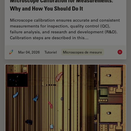
Microscope Calibration for Measurements:
Why and How You Should Do It
Microscope calibration ensures accurate and consistent
measurements for inspection, quality control (QC),
failure analysis, and research and development (R&D).
Calibration steps are described in this…
Mar 04, 2026
Tutoriel
Microscopes de mesure
Microsc