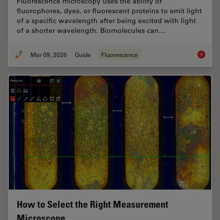
Fluorescence microscopy uses the ability of
fluorophores, dyes, or fluorescent proteins to emit light
of a specific wavelength after being excited with light
of a shorter wavelength. Biomolecules can…
Mar 09, 2026
Guide
Fluorescence
A Guide
How to Select the Right Measurement
Microscope