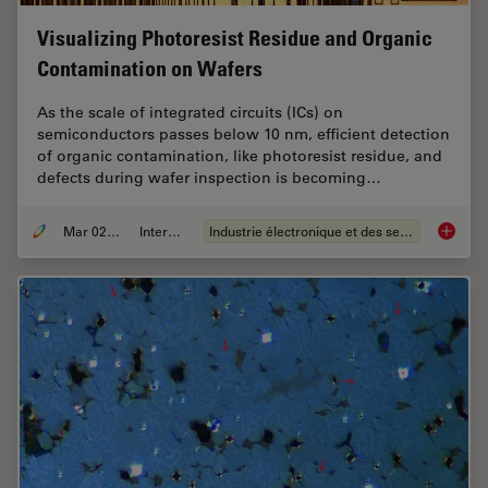
Visualizing Photoresist Residue and Organic
Contamination on Wafers
As the scale of integrated circuits (ICs) on
semiconductors passes below 10 nm, efficient detection
of organic contamination, like photoresist residue, and
defects during wafer inspection is becoming…
Mar 02, 2026
Interviews
Industrie électronique et des semi-conducteurs
Visuali