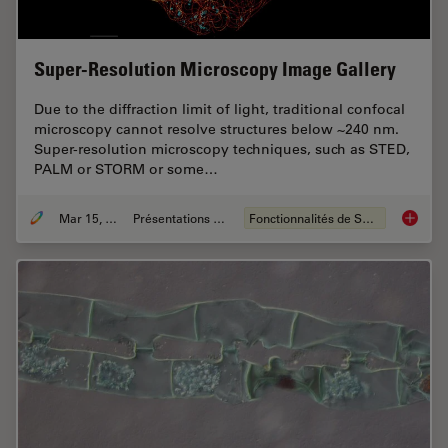
Super-Resolution Microscopy Image Gallery
Due to the diffraction limit of light, traditional confocal
microscopy cannot resolve structures below ~240 nm.
Super-resolution microscopy techniques, such as STED,
PALM or STORM or some…
Mar 15, 2024
Présentations du CSF
Fonctionnalités de STELLARIS
Super-R