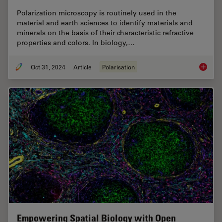
Polarization microscopy is routinely used in the
material and earth sciences to identify materials and
minerals on the basis of their characteristic refractive
properties and colors. In biology,…
Oct 31, 2024
Article
Polarisation
The Pola
Empowering Spatial Biology with Open