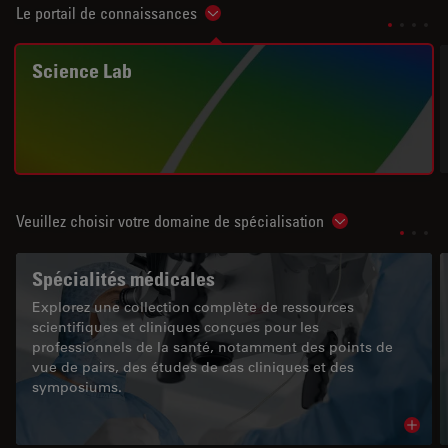
Le portail de connaissances
Show subnavigation
Science Lab
Veuillez choisir votre domaine de spécialisation
Show subnavigat
Spécialités médicales
Explorez une collection complète de ressources
scientifiques et cliniques conçues pour les
professionnels de la santé, notamment des points de
vue de pairs, des études de cas cliniques et des
symposiums.
Read 