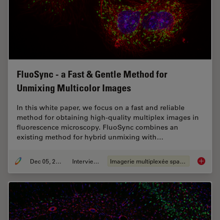
FluoSync - a Fast & Gentle Method for
Unmixing Multicolor Images
In this white paper, we focus on a fast and reliable
method for obtaining high-quality multiplex images in
fluorescence microscopy. FluoSync combines an
existing method for hybrid unmixing with…
Dec 05, 2022
Interviews
Imagerie multiplexée spatiale
FluoSyn