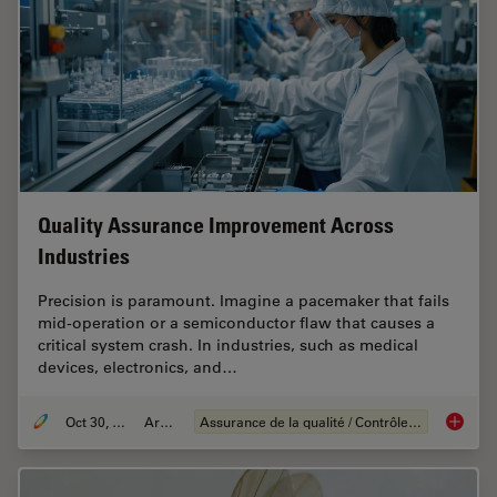
Quality Assurance Improvement Across
Industries
Precision is paramount. Imagine a pacemaker that fails
mid-operation or a semiconductor flaw that causes a
critical system crash. In industries, such as medical
devices, electronics, and…
Oct 30, 2025
Article
Assurance de la qualité / Contrôle de la qualité
Quality