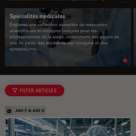
Show subnavigat
Spécialités médicales
Explorez une collection complète de ressources
scientifiques et cliniques conçues pour les
professionnels de la santé, notamment des points de
vue de pairs, des études de cas cliniques et des
symposiums.
Read 
FILTER ARTICLES
A60 F & A60 S