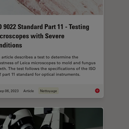
O 9022 Standard Part 11 - Testing
croscopes with Severe
nditions
 article describes a test to determine the
ustness of Leica microscopes to mold and fungus
th. The test follows the specifications of the ISO
 part 11 standard for optical instruments.
ep 06, 2023
Article
Nettoyage
sider when Choosing a Dental Microscope
ISO 9022 Standard Pa