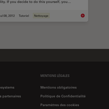
lity. If you decide to do this yourself, you…
ul 08, 2012
Tutoriel
Nettoyage
How to Clean Micros
MENTIONS LÉGALES
rosystems
Mentions obligatoires
s partenaires
Politique de Confidentialité
Paramètres des cookies