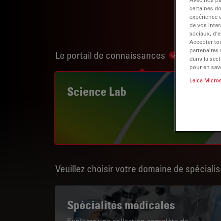
certaines d
expérience u
de vos inter
sociaux, d’e
Accepter tou
partenaires
Le portail de connaissances
Show subnav
dans la sect
pour en savo
Leica Micro
Science Lab
Veuillez choisir votre domaine de spécialis
Spécialités médicales
Explorez une collection complète de