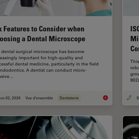
x Features to Consider when
IS
oosing a Dental Microscope
Mi
Co
 dental surgical microscope has become
reasingly important for high-quality and
This
essful dental medicine, particularly in the field
rob
endodontics. A dentist can conduct micro-
grow
asive…
9022
un 02, 2026
Vue d'ensemble
Dentisterie
S
Six Features to Con