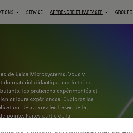
ATIONS
SERVICE
APPRENDRE ET PARTAGER
GROUPE
ces de Leica Microsystems. Vous y
et du matériel didactique sur le thème
ébutants, les praticiens expérimentés et
dien et leurs expériences. Explorez les
pplication, découvrez les bases de la
e pointe. Faites partie de la
tre expertise.
tenaires, nous utilisons des cookies et d’autres technologies de suivi. Nous utiliso