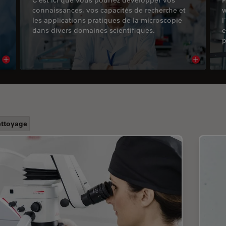
connaissances, vos capacités de recherche et
w
les applications pratiques de la microscopie
l
dans divers domaines scientifiques.
e
p
Read article
Read arti
ttoyage