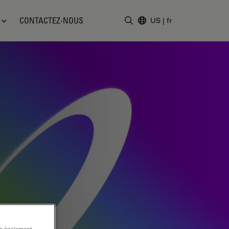
CONTACTEZ-NOUS
US
|
fr
Saisir un terme de recher
ns également