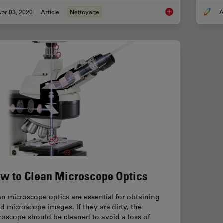
pr 03, 2020
Article
Nettoyage
A
How to Sanitize a M
w to Clean Microscope Optics
an microscope optics are essential for obtaining
d microscope images. If they are dirty, the
roscope should be cleaned to avoid a loss of