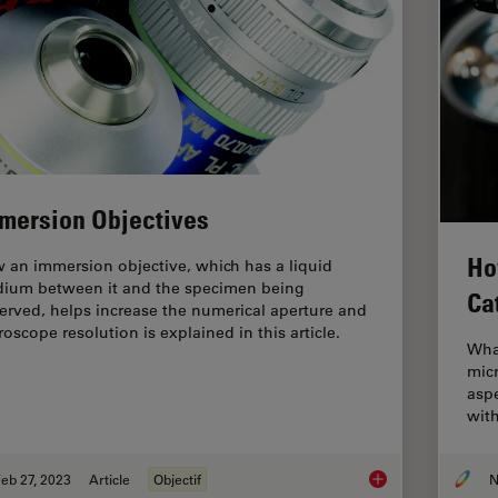
mersion Objectives
Ho
 an immersion objective, which has a liquid
ium between it and the specimen being
Ca
erved, helps increase the numerical aperture and
roscope resolution is explained in this article.
What
micr
aspe
wit
eb 27, 2023
Article
Objectif
N
Immersion Objectiv