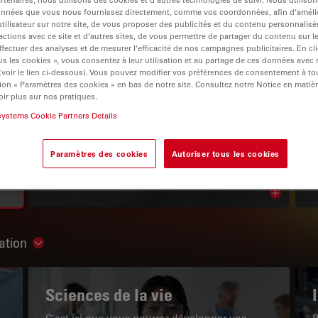
onnées que vous nous fournissez directement, comme vos coordonnées, afin d’amélio
tilisateur sur notre site, de vous proposer des publicités et du contenu personnalisé
actions avec ce site et d’autres sites, de vous permettre de partager du contenu sur l
ffectuer des analyses et de mesurer l’efficacité de nos campagnes publicitaires. En cl
s les cookies », vous consentez à leur utilisation et au partage de ces données avec
 (voir le lien ci-dessous). Vous pouvez modifier vos préférences de consentement à 
igation
ion « Paramètres des cookies » en bas de notre site. Consultez notre Notice en matiè
ir plus sur nos pratiques.
systems Cookie Partners Details
LE PORTAIL DE CONNAISSANCES
Paramètres des cookies
Autoriser tous les cookies
Lire nos derniers articles
Read arti
ation
Show subnavigation
Sciences de la vie
C'est ici que vous pourrez développer vos
P