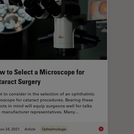
w to Select a Microscope for
taract Surgery
 to consider in the selection of an ophthalmic
oscope for cataract procedures. Bearing these
cts in mind will equip surgeons well for talks
h manufacturer representatives. Many…
ov 24, 2021
Article
Ophtalmologie
es
How to Select a Micr