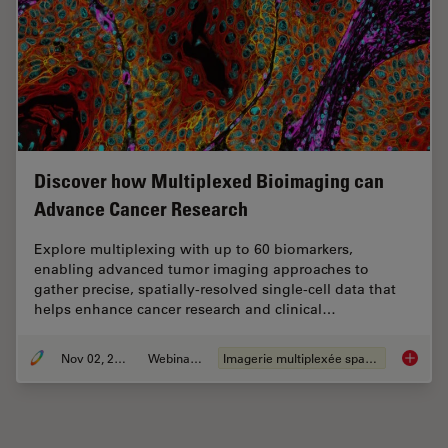
Discover how Multiplexed Bioimaging can
Advance Cancer Research
Explore multiplexing with up to 60 biomarkers,
enabling advanced tumor imaging approaches to
gather precise, spatially-resolved single-cell data that
helps enhance cancer research and clinical…
Nov 02, 2023
Webinaire
Imagerie multiplexée spatiale
Discove