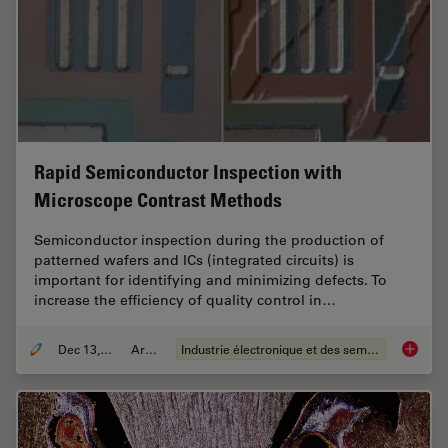
Rapid Semiconductor Inspection with
Microscope Contrast Methods
Semiconductor inspection during the production of
patterned wafers and ICs (integrated circuits) is
important for identifying and minimizing defects. To
increase the efficiency of quality control in…
Dec 13, 2023
Article
Industrie électronique et des semi-conducteurs
Rapid S