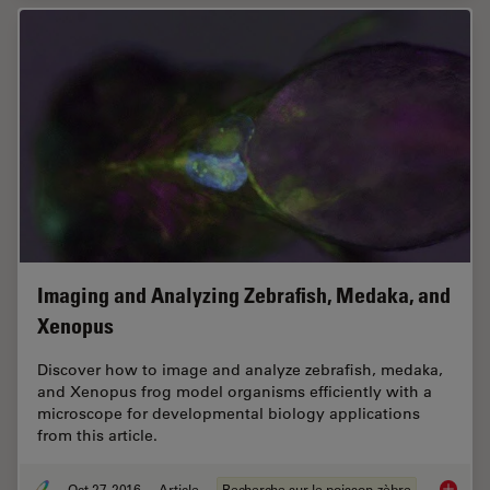
Imaging and Analyzing Zebrafish, Medaka, and
Xenopus
Discover how to image and analyze zebrafish, medaka,
and Xenopus frog model organisms efficiently with a
microscope for developmental biology applications
from this article.
Oct 27, 2016
Article
Recherche sur le poisson-zèbre
Imaging