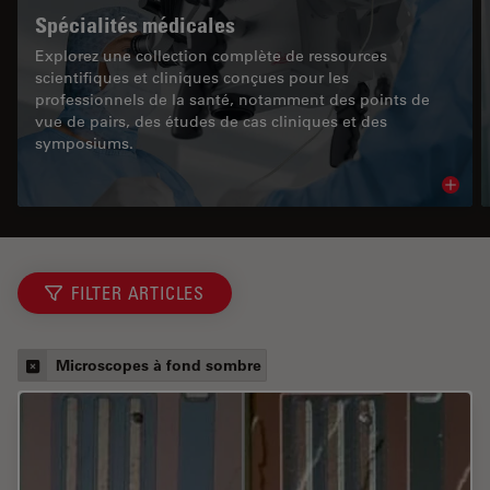
Spécialités médicales
Explorez une collection complète de ressources
scientifiques et cliniques conçues pour les
professionnels de la santé, notamment des points de
vue de pairs, des études de cas cliniques et des
symposiums.
Read 
FILTER ARTICLES
Microscopes à fond sombre