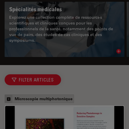
Spécialités médicales
Explorez une collection complète de ressources
scientifiques et cliniques conçues pour les
professionnels de la santé, notamment des points de
vue de pairs, des études de cas cliniques et des
symposiums.
Read 
FILTER ARTICLES
Microscopie multiphotonique