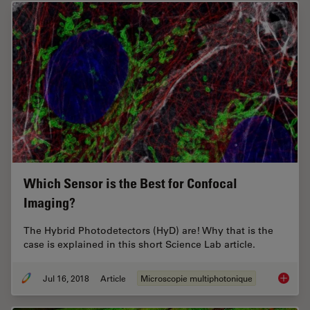
Which Sensor is the Best for Confocal
Imaging?
The Hybrid Photodetectors (HyD) are! Why that is the
case is explained in this short Science Lab article.
Jul 16, 2018
Article
Microscopie multiphotonique
Which S