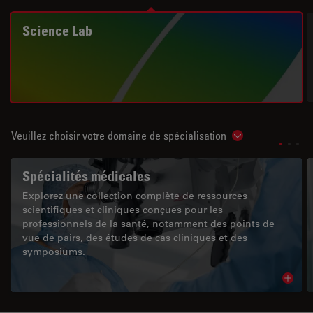
Science Lab
Veuillez choisir votre domaine de spécialisation
Show subnavigat
Spécialités médicales
Explorez une collection complète de ressources
scientifiques et cliniques conçues pour les
professionnels de la santé, notamment des points de
vue de pairs, des études de cas cliniques et des
symposiums.
Read 