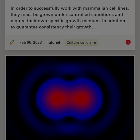
In order to successfully work with mammalian cell lines,
they must be grown under controlled conditions and
require their own specific growth medium. In addition,
to guarantee consistency their growth…
Feb 06, 2023
Tutoriel
Culture cellulaire
How to 