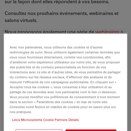
sur la façon dont elles répondent à vos besoins.
Consultez nos prochains événements, webinaires et
salons virtuels.
Nous proposons également une série de
webinaires à
la demande
(en anglais uniquement). Il y a peut-être
quelque chose pour vous !
Avec nos partenaires, nous utilisons des cookies et d’autres
technologies de suivi. Nous utilisons également certaines données que
vous nous fournissez directement, comme vos coordonnées, afin
d’améliorer votre expérience utilisateur sur notre site, de vous proposer
ON-DEMAND WEBINARS (EN)
des publicités et du contenu personnalisés en fonction de vos
interactions avec ce site et d’autres sites, de vous permettre de partager
du contenu sur les réseaux sociaux, d’effectuer des analyses et de
mesurer l’efficacité de nos campagnes publicitaires. En cliquant sur «
Nous vous attendons avec impatience !
Accepter tous les cookies », vous consentez à leur utilisation et au
partage de ces données avec nos partenaires (voir le lien ci-dessous).
Vous pouvez modifier vos préférences de consentement à tout moment
dans la section « Paramètres des cookies » en bas de notre site.
Consultez notre Notice en matière de cookies pour en savoir plus sur
nos pratiques.
Leica Microsystems Cookie Partners Details