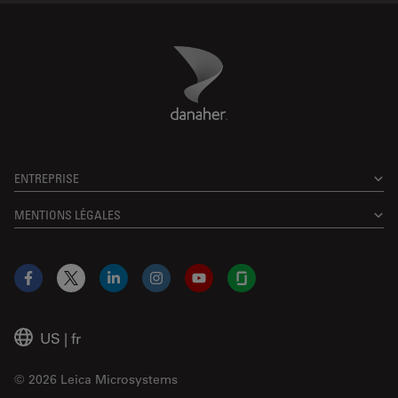
Danaher Logo
Footer
ENTREPRISE
MENTIONS LÉGALES
Facebook
X
LinkedIn
Instagram
YouTube
Glassdoor
US
|
fr
© 2026 Leica Microsystems