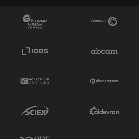
Beckman Coulter Link
Genedata Link
IDBS Link
Abcam Limited
Molecular Devices Link
Phenomenex L
Sciex Link
Aldevron Link
IDT Link