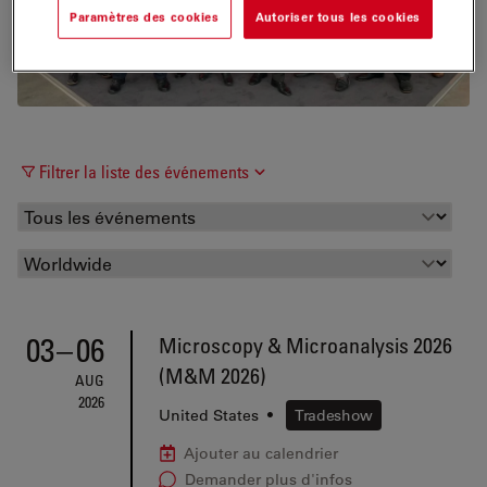
Paramètres des cookies
Autoriser tous les cookies
Filtrer la liste des événements
03
–
06
Microscopy & Microanalysis 2026
(M&M 2026)
AUG
2026
United States
•
Tradeshow
Ajouter au calendrier
Demander plus d'infos