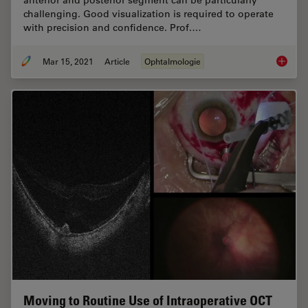
challenging. Good visualization is required to operate
with precision and confidence. Prof.…
Mar 15, 2021
Article
Ophtalmologie
Overcom
Moving to Routine Use of Intraoperative OCT