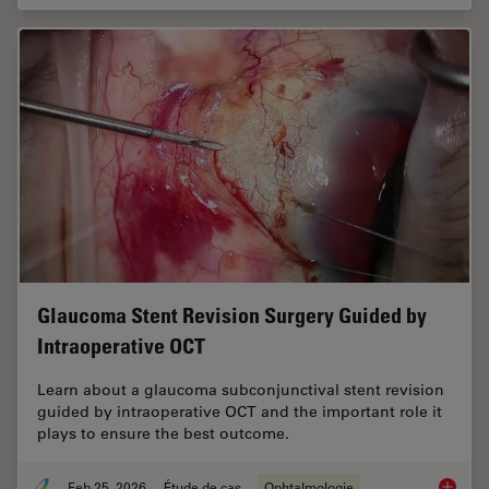
Glaucoma Stent Revision Surgery Guided by
Intraoperative OCT
Learn about a glaucoma subconjunctival stent revision
guided by intraoperative OCT and the important role it
plays to ensure the best outcome.
Feb 25, 2026
Étude de cas
Ophtalmologie
Glaucom