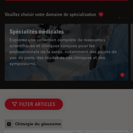
Veuillez choisir votre domaine de spécialisation
Show subnavigat
Spécialités médicales
Explorez une collection complète de ressources
scientifiques et cliniques conçues pour les
professionnels de la santé, notamment des points de
vue de pairs, des études de cas cliniques et des
symposiums.
Read 
FILTER ARTICLES
Chirurgie du glaucome