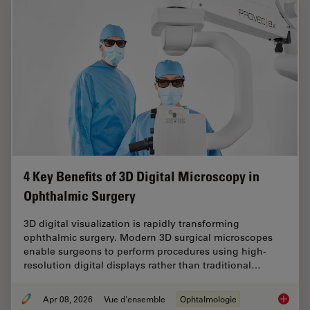
4 Key Benefits of 3D Digital Microscopy in
Ophthalmic Surgery
3D digital visualization is rapidly transforming
ophthalmic surgery. Modern 3D surgical microscopes
enable surgeons to perform procedures using high-
resolution digital displays rather than traditional…
Apr 08, 2026
Vue d'ensemble
Ophtalmologie
4 Key B