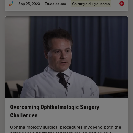
Sep 25, 2023
Étude de cas
Chirurgie du glaucome
How Int
Overcoming Ophthalmologic Surgery
Challenges
Ophthalmology surgical procedures involving both the
anterior and posterior segment can be particularly