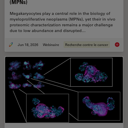
(MPNs)
Megakaryocytes play a central role in the biology of
myeloproliferative neoplasms (MPNs), yet their in vivo
proteomic characterization remains a major challenge
due to low abundance and disrupted…
Jun 18, 2026
Webinaire
Recherche contre le cancer
Spatial