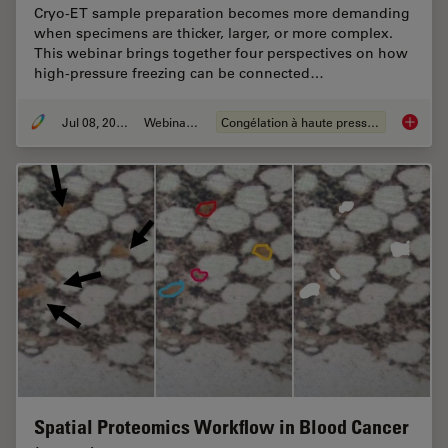
Cryo-ET sample preparation becomes more demanding
when specimens are thicker, larger, or more complex.
This webinar brings together four perspectives on how
high-pressure freezing can be connected…
Jul 08, 2026
Webinaire
Congélation à haute pression
Cryo-ET
Spatial Proteomics Workflow in Blood Cancer