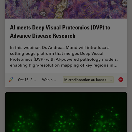
AI meets Deep Visual Proteomics (DVP) to
Advance Disease Research
In this webinar, Dr. Andreas Mund will introduce a
cutting-edge platform that merges Deep Visual
Proteomics (DVP) with AI-powered pathology models,
enabling high-resolution mapping of key regions in…
Oct 16, 2025
Webinaire
Microdissection au laser (LMD)
AI meet