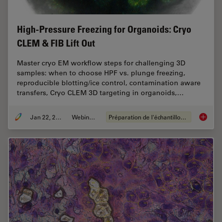
High-Pressure Freezing for Organoids: Cryo
CLEM & FIB Lift Out
Master cryo EM workflow steps for challenging 3D
samples: when to choose HPF vs. plunge freezing,
reproducible blotting/ice control, contamination aware
transfers, Cryo CLEM 3D targeting in organoids,…
Jan 22, 2026
Webinaire
Préparation de l'échantillon EM
High-Pr