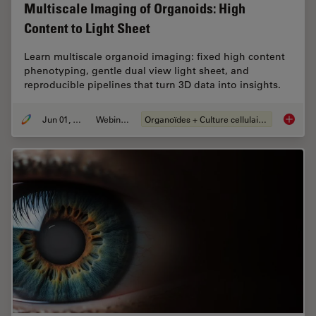
Multiscale Imaging of Organoids: High
Content to Light Sheet
Learn multiscale organoid imaging: fixed high content
phenotyping, gentle dual view light sheet, and
reproducible pipelines that turn 3D data into insights.
Jun 01, 2026
Webinaire
Organoïdes + Culture cellulaire en 3D
Multisc