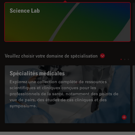
Science Lab
Veuillez choisir votre domaine de spécialisation
Show subnavigat
Spécialités médicales
Explorez une collection complète de ressources
scientifiques et cliniques conçues pour les
professionnels de la santé, notamment des points de
vue de pairs, des études de cas cliniques et des
symposiums.
Read 