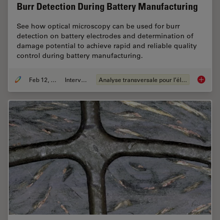
Burr Detection During Battery Manufacturing
See how optical microscopy can be used for burr
detection on battery electrodes and determination of
damage potential to achieve rapid and reliable quality
control during battery manufacturing.
Feb 12, 2026
Interviews
Analyse transversale pour l’électronique
Burr De