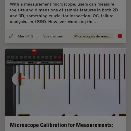
With a measurement microscope, users can measure
the size and dimensions of sample features in both 2D
and 3D, something crucial for inspection, QC, failure
analysis, and R&D. However, choosing the…
Mar 04, 2026
Vue d'ensemble
Microscopes de mesure
How to 
Microscope Calibration for Measurements: