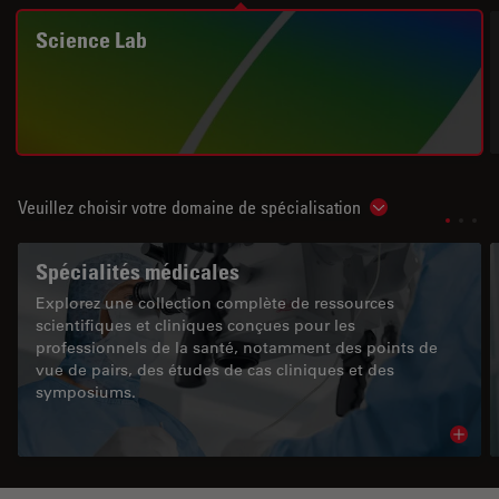
Science Lab
Veuillez choisir votre domaine de spécialisation
Show subnavigat
Spécialités médicales
Explorez une collection complète de ressources
scientifiques et cliniques conçues pour les
professionnels de la santé, notamment des points de
vue de pairs, des études de cas cliniques et des
symposiums.
Read 