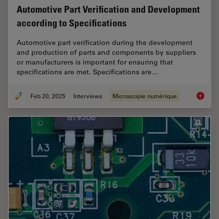
Automotive Part Verification and Development
according to Specifications
Automotive part verification during the development
and production of parts and components by suppliers
or manufacturers is important for ensuring that
specifications are met. Specifications are…
Feb 20, 2025
Interviews
Microscopie numérique
Automot