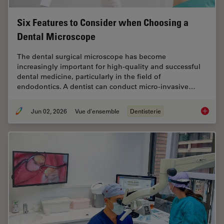
Six Features to Consider when Choosing a
Dental Microscope
The dental surgical microscope has become
increasingly important for high-quality and successful
dental medicine, particularly in the field of
endodontics. A dentist can conduct micro-invasive…
Jun 02, 2026
Vue d'ensemble
Dentisterie
Six Fea