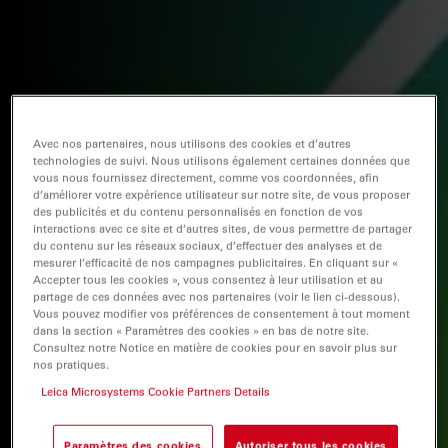
Avec nos partenaires, nous utilisons des cookies et d’autres
technologies de suivi. Nous utilisons également certaines données que
vous nous fournissez directement, comme vos coordonnées, afin
d’améliorer votre expérience utilisateur sur notre site, de vous proposer
des publicités et du contenu personnalisés en fonction de vos
interactions avec ce site et d’autres sites, de vous permettre de partager
du contenu sur les réseaux sociaux, d’effectuer des analyses et de
mesurer l’efficacité de nos campagnes publicitaires. En cliquant sur «
Accepter tous les cookies », vous consentez à leur utilisation et au
partage de ces données avec nos partenaires (voir le lien ci-dessous).
Vous pouvez modifier vos préférences de consentement à tout moment
dans la section « Paramètres des cookies » en bas de notre site.
Consultez notre Notice en matière de cookies pour en savoir plus sur
nos pratiques.
Leica Microsystems Cookie Partners Details
Paramètres des cookies
Autoriser tous les cookies