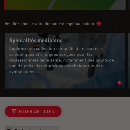
Veuillez choisir votre domaine de spécialisation
Show subnavigat
Spécialités médicales
Explorez une collection complète de ressources
scientifiques et cliniques conçues pour les
professionnels de la santé, notamment des points de
vue de pairs, des études de cas cliniques et des
symposiums.
Read 
FILTER ARTICLES