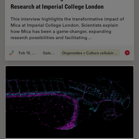
Research at Imperial College London
This interview highlights the transformative impact of
Mica at Imperial College London. Scientists explain
how Mica has been a game-changer, expanding
research possibilities and facilitating…
Feb 10, 2025
Galeries
Organoïdes + Culture cellulaire en 3D
Mica: A