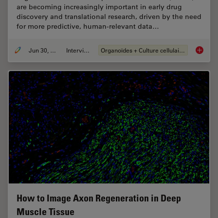
are becoming increasingly important in early drug
discovery and translational research, driven by the need
for more predictive, human-relevant data…
Jun 30, 2026
Interviews
Organoïdes + Culture cellulaire en 3D
What’s 
How to Image Axon Regeneration in Deep
Muscle Tissue