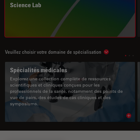
Science Lab
Veuillez choisir votre domaine de spécialisation
Show subnavigat
Spécialités médicales
Explorez une collection complète de ressources
scientifiques et cliniques conçues pour les
professionnels de la santé, notamment des points de
vue de pairs, des études de cas cliniques et des
symposiums.
Read 