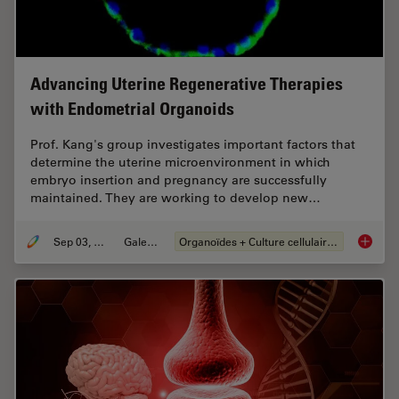
Advancing Uterine Regenerative Therapies
with Endometrial Organoids
Prof. Kang's group investigates important factors that
determine the uterine microenvironment in which
embryo insertion and pregnancy are successfully
maintained. They are working to develop new…
Sep 03, 2024
Galeries
Organoïdes + Culture cellulaire en 3D
Advanci