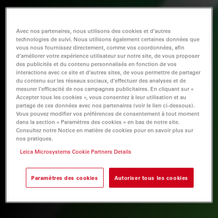
Avec nos partenaires, nous utilisons des cookies et d’autres
technologies de suivi. Nous utilisons également certaines données que
vous nous fournissez directement, comme vos coordonnées, afin
d’améliorer votre expérience utilisateur sur notre site, de vous proposer
des publicités et du contenu personnalisés en fonction de vos
interactions avec ce site et d’autres sites, de vous permettre de partager
du contenu sur les réseaux sociaux, d’effectuer des analyses et de
mesurer l’efficacité de nos campagnes publicitaires. En cliquant sur «
Accepter tous les cookies », vous consentez à leur utilisation et au
partage de ces données avec nos partenaires (voir le lien ci-dessous).
Vous pouvez modifier vos préférences de consentement à tout moment
dans la section « Paramètres des cookies » en bas de notre site.
Consultez notre Notice en matière de cookies pour en savoir plus sur
nos pratiques.
Leica Microsystems Cookie Partners Details
Paramètres des cookies
Autoriser tous les cookies