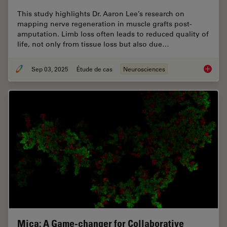
This study highlights Dr. Aaron Lee’s research on
mapping nerve regeneration in muscle grafts post-
amputation. Limb loss often leads to reduced quality of
life, not only from tissue loss but also due…
Sep 03, 2025
Étude de cas
Neurosciences
How to 
Mica: A Game-changer for Collaborative