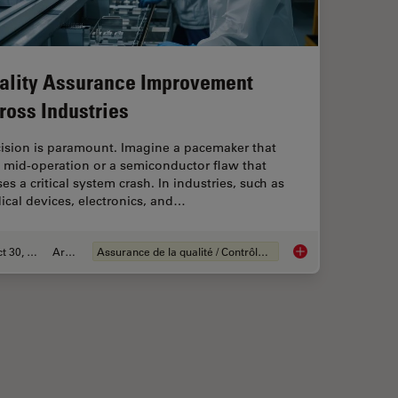
ality Assurance Improvement
ross Industries
cision is paramount. Imagine a pacemaker that
s mid-operation or a semiconductor flaw that
es a critical system crash. In industries, such as
cal devices, electronics, and…
Oct 30, 2025
Article
Assurance de la qualité / Contrôle de la qualité
ng Battery Manufacturing
Quality Assurance I