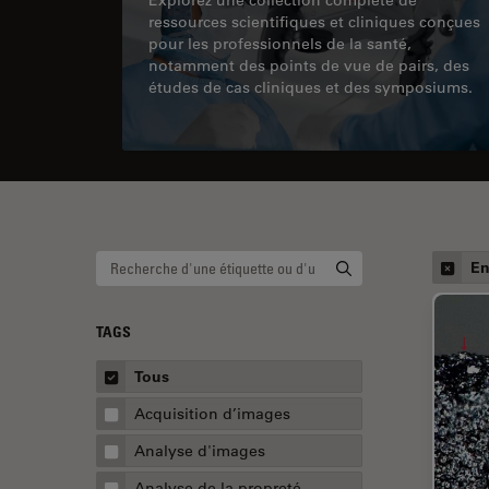
ressources scientifiques et cliniques conçues
pour les professionnels de la santé,
notamment des points de vue de pairs, des
études de cas cliniques et des symposiums.
En
TAGS
Tous
Acquisition d’images
Analyse d'images
Analyse de la propreté