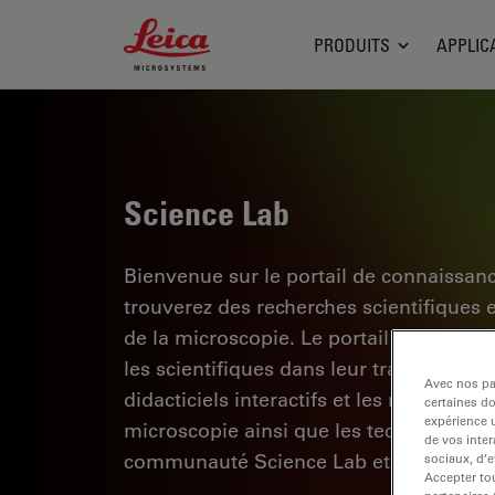
Leica Microsystems Logo
PRODUITS
APPLIC
Science Lab
Bienvenue sur le portail de connaissan
trouverez des recherches scientifiques 
de la microscopie. Le portail aide les d
les scientifiques dans leur travail quoti
Avec nos par
didacticiels interactifs et les notes d'a
certaines d
expérience u
microscopie ainsi que les technologies d
de vos inter
communauté Science Lab et partagez vo
sociaux, d’e
Accepter tou