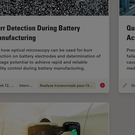
rr Detection During Battery
Qu
nufacturing
Ac
 how optical microscopy can be used for burr
Pre
ection on battery electrodes and determination of
fail
age potential to achieve rapid and reliable
caus
lity control during battery manufacturing.
medi
Feb 12, 2026
Interviews
Analyse transversale pour l’électronique
Burr Detection Duri