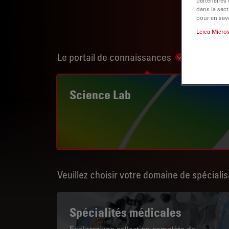
partenaires
dans la sect
pour en savo
Leica Micro
Le portail de connaissances
Show subnav
Science Lab
Veuillez choisir votre domaine de spécialis
Spécialités médicales
Explorez une collection complète de