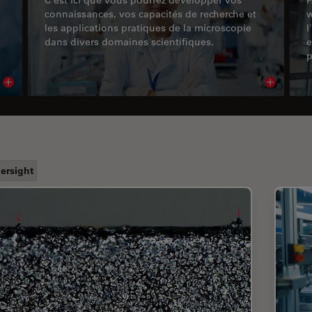
connaissances, vos capacités de recherche et
w
les applications pratiques de la microscopie
l
dans divers domaines scientifiques.
e
p
Read article
Read arti
ersight