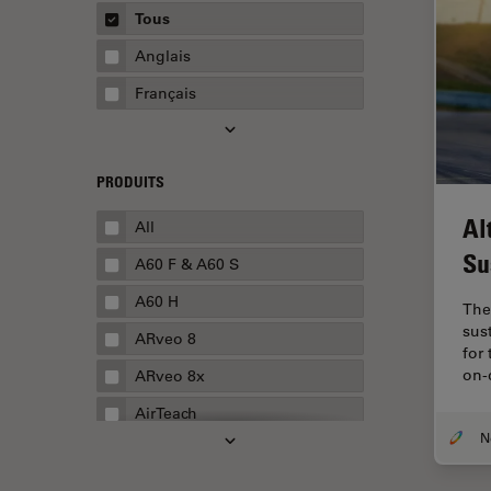
Vue d'ensemble
Tous
Centre d'innovation de
Guide
Anglais
Boston
Français
Centre d'innovation de San
Francisco
Céréales
PRODUITS
Chirurgie de la cataracte
Al
All
Chirurgie de la colonne
vertébrale
Su
A60 F & A60 S
Chirurgie de la cornée
A60 H
The
Chirurgie de la rétine
sus
ARveo 8
for
Chirurgie du glaucome
on-
ARveo 8x
Circuit imprimé (PCB)
AirTeach
CLEM
Aivia
Coloration
Cell DIVE