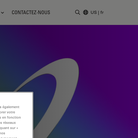
CONTACTEZ-NOUS
US
|
fr
Saisir un terme de recher
ns également
rer votre
s en fonction
es réseaux
iquant sur «
 nos