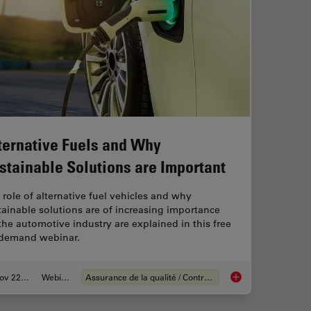
ternative Fuels and Why
stainable Solutions are Important
 role of alternative fuel vehicles and why
tainable solutions are of increasing importance
 the automotive industry are explained in this free
demand webinar.
Nov 22, 2022
Webinaire
Assurance de la qualité / Contrôle de la qualité
Alternative Fuels a