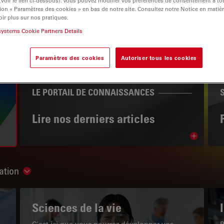
 (voir le lien ci-dessous). Vous pouvez modifier vos préférences de consentement à 
ion « Paramètres des cookies » en bas de notre site. Consultez notre Notice en matiè
ir plus sur nos pratiques.
systems Cookie Partners Details
igation
Paramètres des cookies
Autoriser tous les cookies
LE PORTAIL DE CONNAISSANCES
Lire nos derniers articles
Read arti
ation
Show subnavigation
Sciences de la vie
C'est ici que vous pourrez développer vos
P