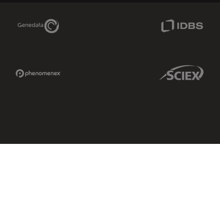
Genedata Link
IDBS Link
Phenomenex Link
Sciex Link