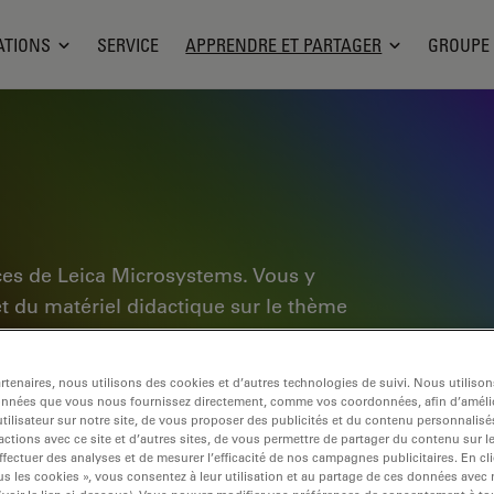
ATIONS
SERVICE
APPRENDRE ET PARTAGER
GROUPE
ces de Leica Microsystems. Vous y
et du matériel didactique sur le thème
ébutants, les praticiens expérimentés et
dien et leurs expériences. Explorez les
tenaires, nous utilisons des cookies et d’autres technologies de suivi. Nous utiliso
pplication, découvrez les bases de la
onnées que vous nous fournissez directement, comme vos coordonnées, afin d’amélio
tilisateur sur notre site, de vous proposer des publicités et du contenu personnalisé
e pointe. Faites partie de la
actions avec ce site et d’autres sites, de vous permettre de partager du contenu sur l
tre expertise.
ffectuer des analyses et de mesurer l’efficacité de nos campagnes publicitaires. En cl
s les cookies », vous consentez à leur utilisation et au partage de ces données avec