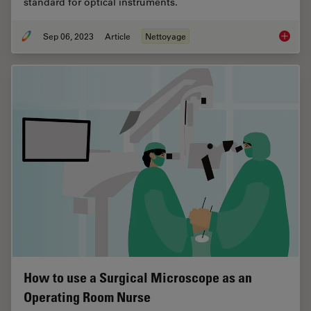
standard for optical instruments.
Sep 06, 2023
Article
Nettoyage
ISO 902
How to use a Surgical Microscope as an
Operating Room Nurse