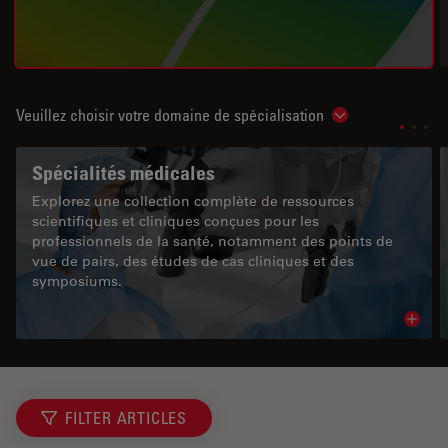
Veuillez choisir votre domaine de spécialisation
Show subnavigat
Spécialités médicales
Explorez une collection complète de ressources
scientifiques et cliniques conçues pour les
professionnels de la santé, notamment des points de
vue de pairs, des études de cas cliniques et des
symposiums.
Read 
FILTER ARTICLES