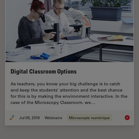
Digital Classroom Options
As teachers, you know your big challenge is to catch
and keep the students’ attention and the best chance
for this is by making the environment interactive. In the
case of the Microscopy Classroom, we…
Jul 09, 2019
Webinaire
Microscopie numérique
Digital