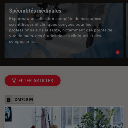
Spécialités médicales
Explorez une collection complète de ressources
scientifiques et cliniques conçues pour les
professionnels de la santé, notamment des points de
vue de pairs, des études de cas cliniques et des
symposiums.
Read 
FILTER ARTICLES
DM750 M