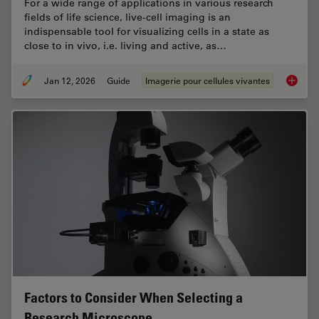
For a wide range of applications in various research
fields of life science, live-cell imaging is an
indispensable tool for visualizing cells in a state as
close to in vivo, i.e. living and active, as…
Jan 12, 2026
Guide
Imagerie pour cellules vivantes
Guide t
Factors to Consider When Selecting a
Research Microscope