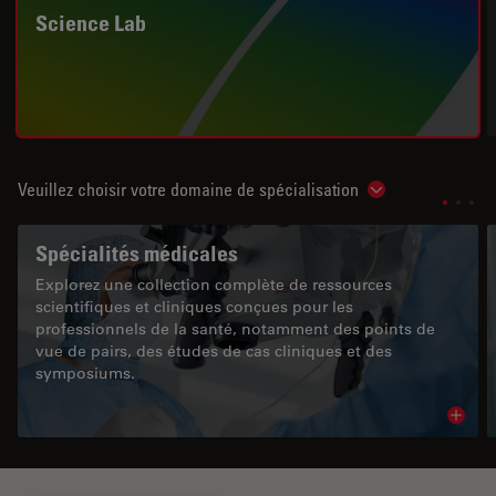
Science Lab
Veuillez choisir votre domaine de spécialisation
Show subnavigat
Spécialités médicales
Explorez une collection complète de ressources
scientifiques et cliniques conçues pour les
professionnels de la santé, notamment des points de
vue de pairs, des études de cas cliniques et des
symposiums.
Read 