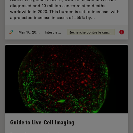
diagnosed and 10 million cancer-related deaths
worldwide in 2020. This burden is set to increase, with
a projected increase in cases of ~55% by…
Mar 16, 2026
Interviews
Recherche contre le cancer
History
Guide to Live-Cell Imaging