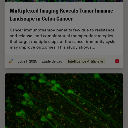
Multiplexed Imaging Reveals Tumor Immune
Landscape in Colon Cancer
Cancer immunotherapy benefits few due to resistance
and relapse, and combinatorial therapeutic strategies
that target multiple steps of the cancer-immunity cycle
may improve outcomes. This study shows…
Jul 21, 2025
Étude de cas
Intelligence Artificielle
Multipl