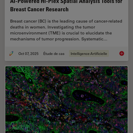
AI-Powered Hi-Plex Spatial Analysis Tools for
Breast Cancer Research
Breast cancer (BC) is the leading cause of cancer-related
deaths in women. Investigating the tumor
microenvironment (TME) is crucial to elucidate the
mechanisms of tumor progression. Systematic…
Oct 07, 2025
Étude de cas
Intelligence Artificielle
AI-Powe