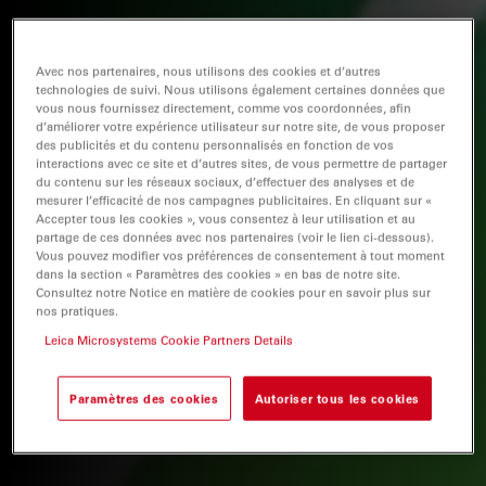
Avec nos partenaires, nous utilisons des cookies et d’autres
technologies de suivi. Nous utilisons également certaines données que
vous nous fournissez directement, comme vos coordonnées, afin
d’améliorer votre expérience utilisateur sur notre site, de vous proposer
des publicités et du contenu personnalisés en fonction de vos
interactions avec ce site et d’autres sites, de vous permettre de partager
du contenu sur les réseaux sociaux, d’effectuer des analyses et de
mesurer l’efficacité de nos campagnes publicitaires. En cliquant sur «
Accepter tous les cookies », vous consentez à leur utilisation et au
partage de ces données avec nos partenaires (voir le lien ci-dessous).
Vous pouvez modifier vos préférences de consentement à tout moment
dans la section « Paramètres des cookies » en bas de notre site.
Consultez notre Notice en matière de cookies pour en savoir plus sur
nos pratiques.
Leica Microsystems Cookie Partners Details
Paramètres des cookies
Autoriser tous les cookies