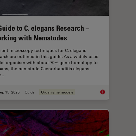
Guide to C. elegans Research –
rking with Nematodes
cient microscopy techniques for C. elegans
arch are outlined in this guide. As a widely used
el organism with about 70% gene homology to
ans, the nematode Caenorhabditis elegans
so…
ep 15, 2025
Guide
Organisme modèle
Right Measurement Microscope
A Guide to C. elega