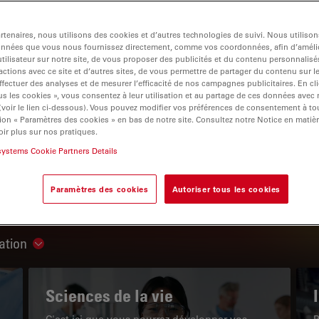
tenaires, nous utilisons des cookies et d’autres technologies de suivi. Nous utiliso
onnées que vous nous fournissez directement, comme vos coordonnées, afin d’amélio
tilisateur sur notre site, de vous proposer des publicités et du contenu personnalisé
actions avec ce site et d’autres sites, de vous permettre de partager du contenu sur l
igation
ffectuer des analyses et de mesurer l’efficacité de nos campagnes publicitaires. En cl
s les cookies », vous consentez à leur utilisation et au partage de ces données avec
 (voir le lien ci-dessous). Vous pouvez modifier vos préférences de consentement à 
ion « Paramètres des cookies » en bas de notre site. Consultez notre Notice en matiè
LE PORTAIL DE CONNAISSANCES
ir plus sur nos pratiques.
systems Cookie Partners Details
Lire nos derniers articles
Paramètres des cookies
Autoriser tous les cookies
Read arti
ation
Show subnavigation
Sciences de la vie
C'est ici que vous pourrez développer vos
P