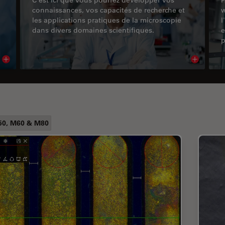
connaissances, vos capacités de recherche et
w
les applications pratiques de la microscopie
l
dans divers domaines scientifiques.
e
p
Read article
Read arti
0, M60 & M80