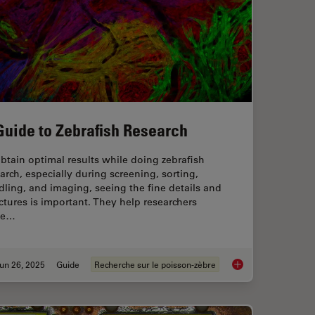
Guide to Zebrafish Research
btain optimal results while doing zebrafish
arch, especially during screening, sorting,
ling, and imaging, seeing the fine details and
ctures is important. They help researchers
ke…
un 26, 2025
Guide
Recherche sur le poisson-zèbre
roscopy for Drosophila (Fruit Fly) Research
A Guide to Zebrafis