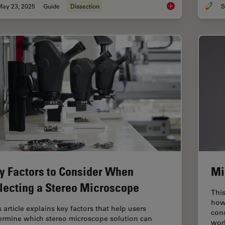
May 23, 2025
Guide
Dissection
S
Microscopes de diss
y Factors to Consider When
Mi
lecting a Stereo Microscope
Thi
how 
 article explains key factors that help users
cons
ermine which stereo microscope solution can
wor