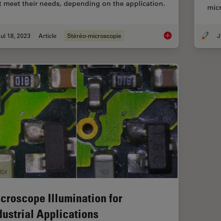
t meet their needs, depending on the application.
mic
ul 18, 2023
Article
Stéréo-microscopie
J
Key Factors to Cons
croscope Illumination for
dustrial Applications