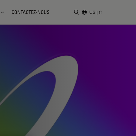
CONTACTEZ-NOUS
US
|
fr
Saisir un terme de recher