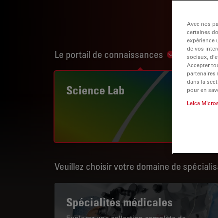
Avec nos par
certaines d
expérience u
de vos inter
Le portail de connaissances
Show subnav
sociaux, d’e
Accepter tou
partenaires
dans la sect
Science Lab
pour en savo
Leica Micro
Veuillez choisir votre domaine de spécialis
Spécialités médicales
Explorez une collection complète de