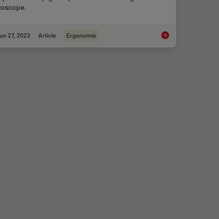
roscope.
un 27, 2023
Article
Ergonomie
ider When Selecting a Stereo Microscope
Microscope Ergonom