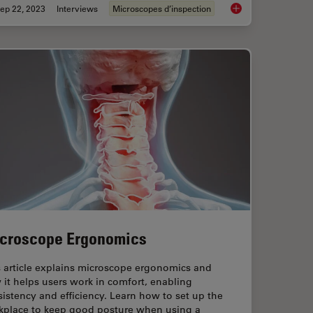
ep 22, 2023
Interviews
Microscopes d’inspection
ection
Top Challenges for Vi
croscope Ergonomics
s article explains microscope ergonomics and
it helps users work in comfort, enabling
istency and efficiency. Learn how to set up the
kplace to keep good posture when using a