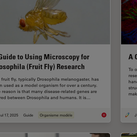
Guide to Using Microscopy for
A 
osophila (Fruit Fly) Research
To o
rese
 fruit fly, typically Drosophila melanogaster, has
hand
n used as a model organism for over a century.
stru
 reason is that many disease-related genes are
ma
red between Drosophila and humans. It is…
ul 17, 2025
Guide
Organisme modèle
J
A Guide to Using Mic