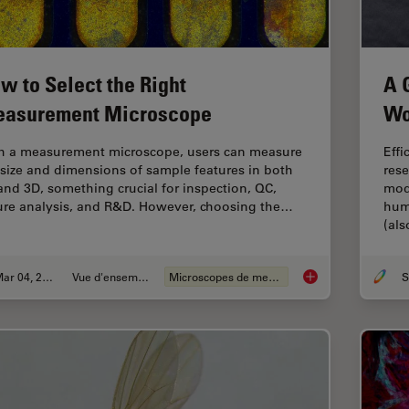
w to Select the Right
A 
asurement Microscope
Wo
h a measurement microscope, users can measure
Effi
 size and dimensions of sample features in both
rese
and 3D, something crucial for inspection, QC,
mod
lure analysis, and R&D. However, choosing the…
hum
(al
Mar 04, 2026
Vue d'ensemble
Microscopes de mesure
S
How to Select the 