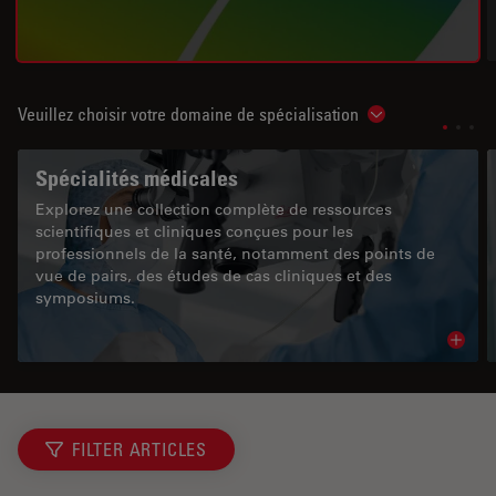
Veuillez choisir votre domaine de spécialisation
Show subnavigat
Spécialités médicales
Explorez une collection complète de ressources
scientifiques et cliniques conçues pour les
professionnels de la santé, notamment des points de
vue de pairs, des études de cas cliniques et des
symposiums.
Read 
FILTER ARTICLES