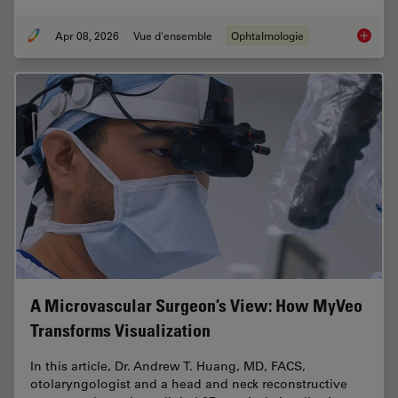
Apr 08, 2026
Vue d'ensemble
Ophtalmologie
4 Key B
A Microvascular Surgeon’s View: How MyVeo
Transforms Visualization
In this article, Dr. Andrew T. Huang, MD, FACS,
otolaryngologist and a head and neck reconstructive