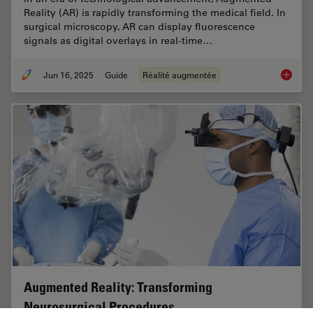
Reality (AR) is rapidly transforming the medical field. In
surgical microscopy, AR can display fluorescence
signals as digital overlays in real-time…
Jun 16, 2025
Guide
Réalité augmentée
The Gui
Augmented Reality: Transforming
Neurosurgical Procedures