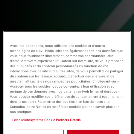
Avec nos partenaires, nous utilisons des cookies et d’autres
technologies de suivi. Nous utilisons également certaines données que
vous nous fournissez directement, comme vos coordonnées, afin
d’améliorer votre expérience utilisateur sur notre site, de vous proposer
des publicités et du contenu personnalisés en fonction de vos
interactions avec ce site et d’autres sites, de vous permettre de partager
du contenu sur les réseaux sociaux, d’effectuer des analyses et de
mesurer l’efficacité de nos campagnes publicitaires. En cliquant sur «
Accepter tous les cookies », vous consentez à leur utilisation et au
partage de ces données avec nos partenaires (voir le lien ci-dessous).
Vous pouvez modifier vos préférences de consentement à tout moment
dans la section « Paramètres des cookies » en bas de notre site.
Consultez notre Notice en matière de cookies pour en savoir plus sur
nos pratiques.
Leica Microsystems Cookie Partners Details