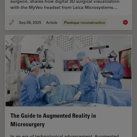
surgeon, shares how digital 3D surgical visualization
with the MyVeo headset from Leica Microsystems…
Sep 08, 2025
Article
Plastique reconstructive
A Micro
The Guide to Augmented Reality in
Microsurgery
In an era of technological advancement, Augmented