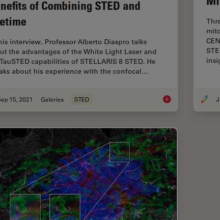
Mi
nefits of Combining STED and
fetime
Thr
mito
CEN
his interview, Professor Alberto Diaspro talks
STE
ut the advantages of the White Light Laser and
ins
 TauSTED capabilities of STELLARIS 8 STED. He
aks about his experience with the confocal…
Sep 15, 2021
Galeries
STED
J
Benefits of Combini