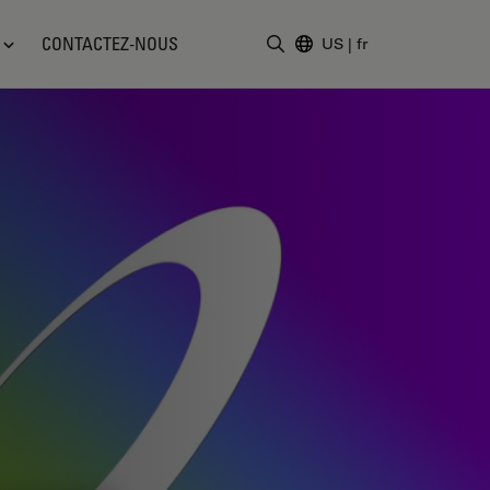
CONTACTEZ-NOUS
US
|
fr
Saisir un terme de recher