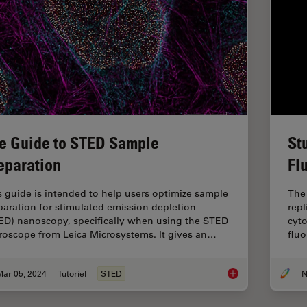
e Guide to STED Sample
St
eparation
Fl
s guide is intended to help users optimize sample
The 
paration for stimulated emission depletion
repl
ED) nanoscopy, specifically when using the STED
cyto
roscope from Leica Microsystems. It gives an…
fluo
Mar 05, 2024
Tutoriel
STED
N
The Guide to STED 