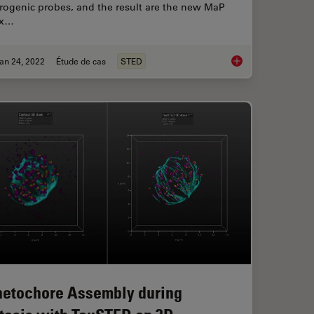
rogenic probes, and the result are the new MaP
ax…
an 24, 2022
Étude de cas
STED
D with One Depletion Laser
A Versatile Palette o
netochore Assembly during