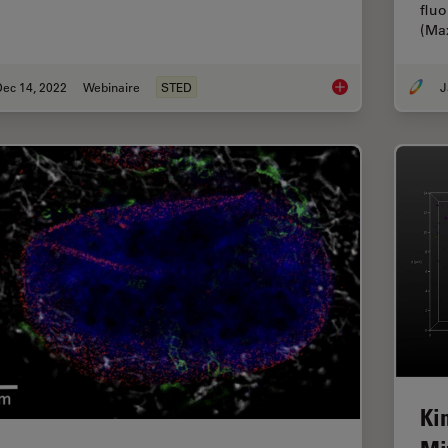
fluo
(M
Dec 14, 2022
Webinaire
STED
J
Five-color FLIM-STE
Ki