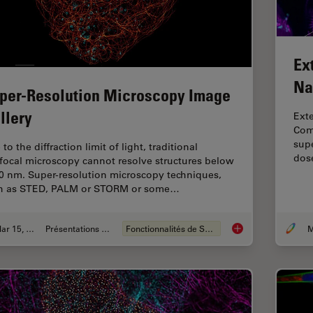
Ex
Na
per-Resolution Microscopy Image
llery
Ext
Comb
supe
to the diffraction limit of light, traditional
dos
focal microscopy cannot resolve structures below
0 nm. Super-resolution microscopy techniques,
h as STED, PALM or STORM or some…
Mar 15, 2024
Présentations du CSF
Fonctionnalités de STELLARIS
M
Super-Resolution Mi