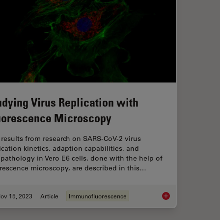
udying Virus Replication with
uorescence Microscopy
results from research on SARS-CoV-2 virus
ication kinetics, adaption capabilities, and
pathology in Vero E6 cells, done with the help of
rescence microscopy, are described in this…
ov 15, 2023
Article
Immunofluorescence
Sample Preparation
Studying Virus Repli