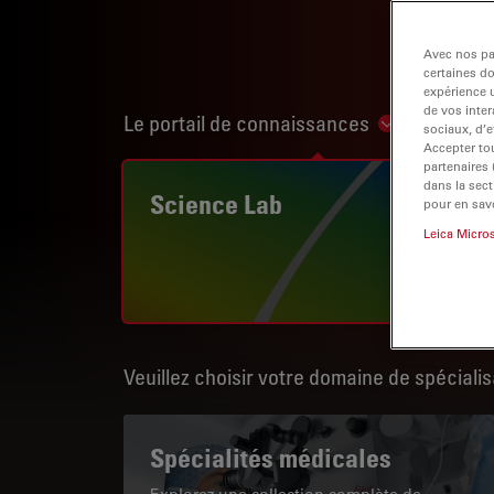
Avec nos par
certaines d
expérience u
de vos inter
Le portail de connaissances
Show subnav
sociaux, d’e
Accepter tou
partenaires
dans la sect
Science Lab
pour en savo
Leica Micro
Veuillez choisir votre domaine de spécialis
Spécialités médicales
Explorez une collection complète de