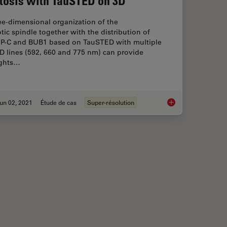
tosis with TauSTED on 3D
ee-dimensional organization of the
tic spindle together with the distribution of
P-C and BUB1 based on TauSTED with multiple
D lines (592, 660 and 775 nm) can provide
ights…
un 02, 2021
Étude de cas
Super-résolution
ng STED and Lifetime
Kinetochore Assembl