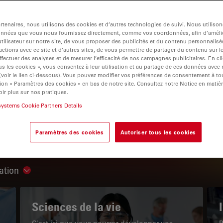
tenaires, nous utilisons des cookies et d’autres technologies de suivi. Nous utiliso
onnées que vous nous fournissez directement, comme vos coordonnées, afin d’amélio
tilisateur sur notre site, de vous proposer des publicités et du contenu personnalisé
actions avec ce site et d’autres sites, de vous permettre de partager du contenu sur l
igation
ffectuer des analyses et de mesurer l’efficacité de nos campagnes publicitaires. En cl
s les cookies », vous consentez à leur utilisation et au partage de ces données avec
 (voir le lien ci-dessous). Vous pouvez modifier vos préférences de consentement à 
ion « Paramètres des cookies » en bas de notre site. Consultez notre Notice en matiè
LE PORTAIL DE CONNAISSANCES
ir plus sur nos pratiques.
systems Cookie Partners Details
Lire nos derniers articles
Paramètres des cookies
Autoriser tous les cookies
Read arti
ation
Show subnavigation
Sciences de la vie
C'est ici que vous pourrez développer vos
P