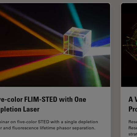
ve-color FLIM-STED with One
A 
pletion Laser
Pr
inar on five-color STED with a single depletion
Rese
er and fluorescence lifetime phasor separation.
Res
stra