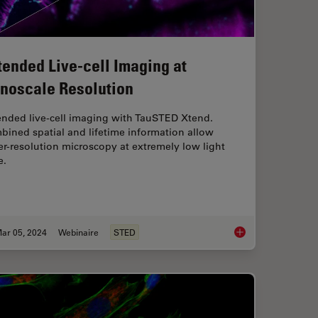
tended Live-cell Imaging at
noscale Resolution
ended live-cell imaging with TauSTED Xtend.
ined spatial and lifetime information allow
r-resolution microscopy at extremely low light
e.
ar 05, 2024
Webinaire
STED
croscopy Image Gallery
Extended Live-cell I