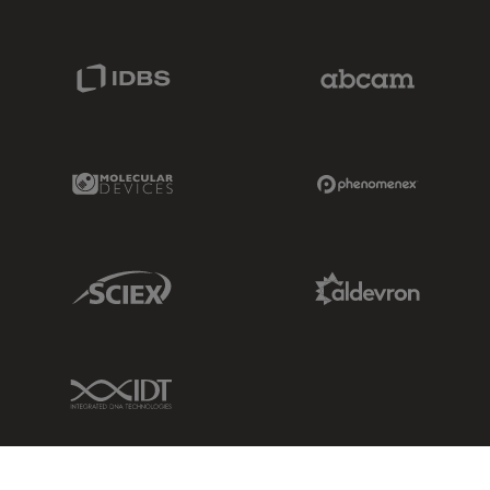
IDBS Link
Abcam Limited
Molecular Devices Link
Phenomenex L
Sciex Link
Aldevron Link
IDT Link