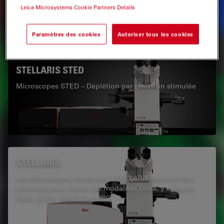
Leica Microsystems Cookie Partners Details
Paramètres des cookies
Autoriser tous les cookies
STELLARIS STED
Microscopes STED – Déplétion par émission stimulée
STELLARIS
Les microscopes confocaux STELLARIS peuvent être
combinés avec toutes les modalités Leica, y compris
FLIM, STED, MP, DLS et CRS.