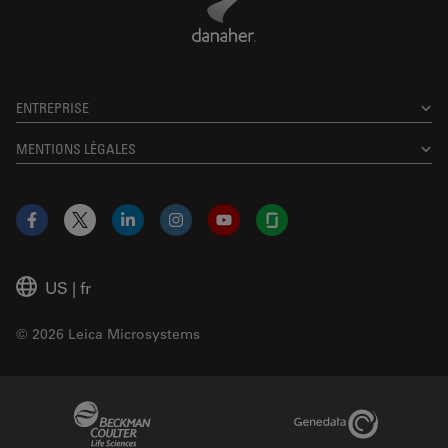
ENTREPRISE
MENTIONS LÉGALES
Facebook
X
LinkedIn
Instagram
YouTube
Glassdoor
US
|
fr
© 2026 Leica Microsystems
Beckman Coulter Link
Genedata Link