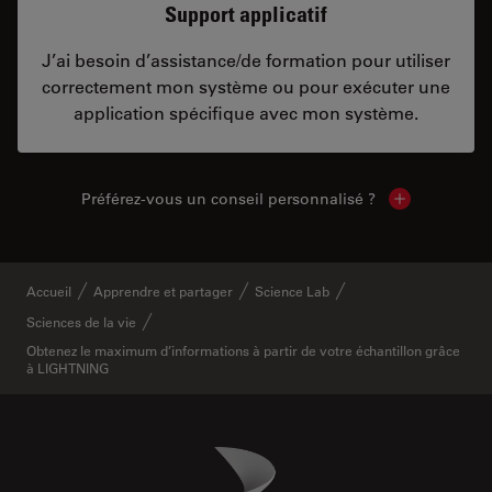
Support applicatif
J’ai besoin d’assistance/de formation pour utiliser
correctement mon système ou pour exécuter une
application spécifique avec mon système.
Préférez-vous un conseil personnalisé ?
Show local c
Accueil
Apprendre et partager
Science Lab
Sciences de la vie
Obtenez le maximum d’informations à partir de votre échantillon grâce
à LIGHTNING
Danaher Logo
Footer