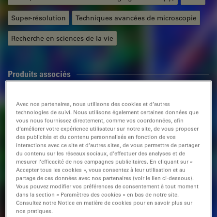
Super-résolution
Techniques avancées de microscopie
Recherche en sciences de la vie
Produits associés
Avec nos partenaires, nous utilisons des cookies et d’autres
STELLARIS FALCON
technologies de suivi. Nous utilisons également certaines données que
vous nous fournissez directement, comme vos coordonnées, afin
Le contraste est net. L’imagerie de la durée de vie en un
d’améliorer votre expérience utilisateur sur notre site, de vous proposer
instant
des publicités et du contenu personnalisés en fonction de vos
interactions avec ce site et d’autres sites, de vous permettre de partager
du contenu sur les réseaux sociaux, d’effectuer des analyses et de
mesurer l’efficacité de nos campagnes publicitaires. En cliquant sur «
Accepter tous les cookies », vous consentez à leur utilisation et au
partage de ces données avec nos partenaires (voir le lien ci-dessous).
Vous pouvez modifier vos préférences de consentement à tout moment
STELLARIS DIVE
dans la section « Paramètres des cookies » en bas de notre site.
Consultez notre Notice en matière de cookies pour en savoir plus sur
Microscope multiphoton
nos pratiques.