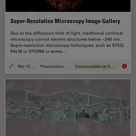
Super-Resolution Microscopy Image Gallery
Due to the diffraction limit of light, traditional confocal
microscopy cannot resolve structures below ~240 nm.
Super-resolution microscopy techniques, such as STED,
PALM or STORM or some…
Mar 15, 2024
Présentations du CSF
Fonctionnalités de STELLARIS
Super-R