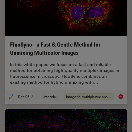
FluoSync - a Fast & Gentle Method for
Unmixing Multicolor Images
In this white paper, we focus on a fast and reliable
method for obtaining high-quality multiplex images in
fluorescence microscopy. FluoSync combines an
existing method for hybrid unmixing with…
Dec 05, 2022
Interviews
Imagerie multiplexée spatiale
FluoSyn