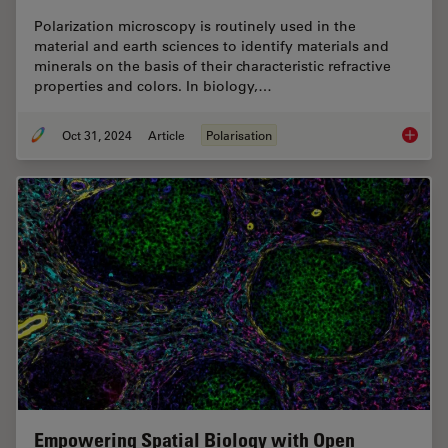
Polarization microscopy is routinely used in the
material and earth sciences to identify materials and
minerals on the basis of their characteristic refractive
properties and colors. In biology,…
Oct 31, 2024
Article
Polarisation
The Pola
Empowering Spatial Biology with Open