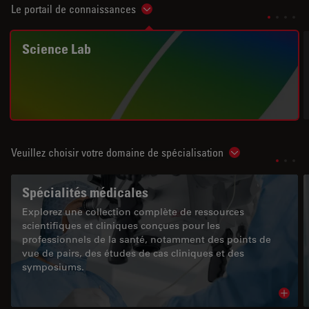
Le portail de connaissances
Show subnavigation
Science Lab
Veuillez choisir votre domaine de spécialisation
Show subnavigat
Spécialités médicales
Explorez une collection complète de ressources
scientifiques et cliniques conçues pour les
professionnels de la santé, notamment des points de
vue de pairs, des études de cas cliniques et des
symposiums.
Read 